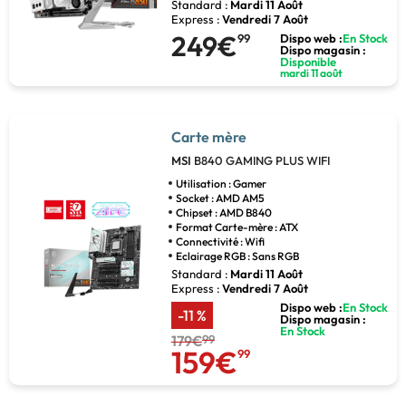
Standard :
Mardi 11 Août
Express :
Vendredi 7 Août
249€
99
Dispo web :
En Stock
Dispo magasin :
Disponible
mardi 11 août
Carte mère
MSI
B840 GAMING PLUS WIFI
Utilisation : Gamer
Socket : AMD AM5
Chipset : AMD B840
Format Carte-mère : ATX
Connectivité : Wifi
Eclairage RGB : Sans RGB
Standard :
Mardi 11 Août
Express :
Vendredi 7 Août
Dispo web :
En Stock
-11 %
Dispo magasin :
En Stock
179€
99
159€
99