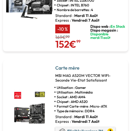
Socket : INTEL LGA1700
Chipset : INTEL B760
Nombre de barrettes : 4
Standard :
Mardi 11 Août
Express :
Vendredi 7 Août
Dispo web :
En Stock
-10 %
Dispo magasin :
Disponible
169€
99
mardi 11 août
152€
99
Carte mère
MSI
MAG A520M VECTOR WIFI-
Seconde Vie-Etat Satisfaisant
Utilisation : Gamer
Utilisation : Multimédia
Socket : AMD AM4
Chipset : AMD A520
Format Carte-mère : Micro-ATX
Type de mémoire : DDR4
Standard :
Mardi 11 Août
Express :
Vendredi 7 Août