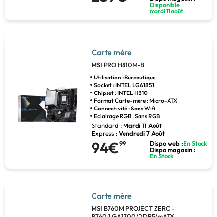
Disponible
mardi 11 août
Carte mère
MSI
PRO H810M-B
Utilisation : Bureautique
Socket : INTEL LGA1851
Chipset : INTEL H810
Format Carte-mère : Micro-ATX
Connectivité : Sans Wifi
Eclairage RGB : Sans RGB
Standard :
Mardi 11 Août
Express :
Vendredi 7 Août
94€
99
Dispo web :
En Stock
Dispo magasin :
En Stock
Carte mère
MSI
B760M PROJECT ZERO -
B760/LGA1700/DDR5/mATX-