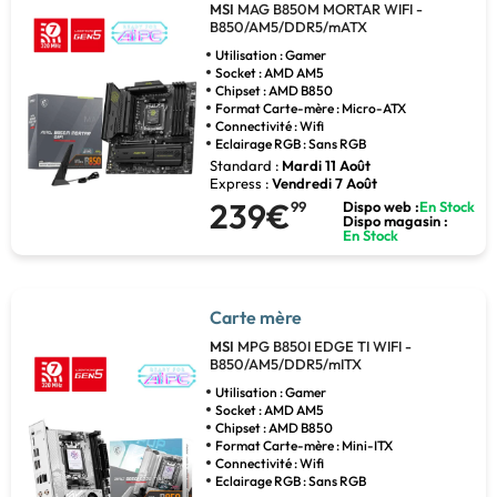
MSI
MAG B850M MORTAR WIFI -
B850/AM5/DDR5/mATX
Utilisation : Gamer
Socket : AMD AM5
Chipset : AMD B850
Format Carte-mère : Micro-ATX
Connectivité : Wifi
Eclairage RGB : Sans RGB
Standard :
Mardi 11 Août
Express :
Vendredi 7 Août
239€
99
Dispo web :
En Stock
Dispo magasin :
En Stock
Carte mère
MSI
MPG B850I EDGE TI WIFI -
B850/AM5/DDR5/mITX
Utilisation : Gamer
Socket : AMD AM5
Chipset : AMD B850
Format Carte-mère : Mini-ITX
Connectivité : Wifi
Eclairage RGB : Sans RGB