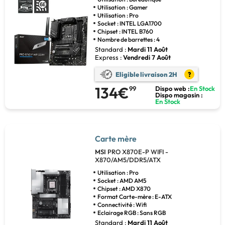
Utilisation : Gamer
Utilisation : Pro
Socket : INTEL LGA1700
Chipset : INTEL B760
Nombre de barrettes : 4
Standard :
Mardi 11 Août
Express :
Vendredi 7 Août
Eligible livraison 2H
?
134€
99
Dispo web :
En Stock
Dispo magasin :
En Stock
Carte mère
MSI
PRO X870E-P WIFI -
X870/AM5/DDR5/ATX
Utilisation : Pro
Socket : AMD AM5
Chipset : AMD X870
Format Carte-mère : E-ATX
Connectivité : Wifi
Eclairage RGB : Sans RGB
Standard :
Mardi 11 Août