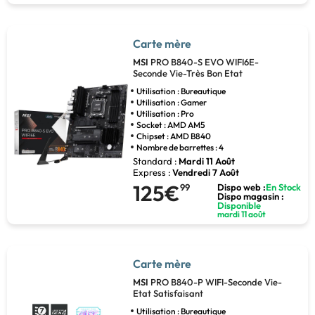
Carte mère
MSI
PRO B840-S EVO WIFI6E-
Seconde Vie-Très Bon Etat
Utilisation : Bureautique
Utilisation : Gamer
Utilisation : Pro
Socket : AMD AM5
Chipset : AMD B840
Nombre de barrettes : 4
Standard :
Mardi 11 Août
Express :
Vendredi 7 Août
125€
99
Dispo web :
En Stock
Dispo magasin :
Disponible
mardi 11 août
Carte mère
MSI
PRO B840-P WIFI-Seconde Vie-
Etat Satisfaisant
Utilisation : Bureautique