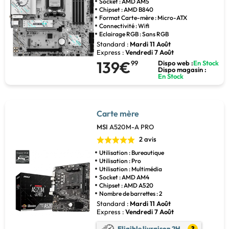
Socket : AMD AM5
Chipset : AMD B840
Format Carte-mère : Micro-ATX
Connectivité : Wifi
Eclairage RGB : Sans RGB
Standard :
Mardi 11 Août
Express :
Vendredi 7 Août
139€
99
Dispo web :
En Stock
Dispo magasin :
En Stock
Carte mère
MSI
A520M-A PRO
2 avis
Utilisation : Bureautique
Utilisation : Pro
Utilisation : Multimédia
Socket : AMD AM4
Chipset : AMD A520
Nombre de barrettes : 2
Standard :
Mardi 11 Août
Express :
Vendredi 7 Août
Eligible livraison 2H
?