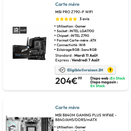
Carte mère
MSI
PRO Z790-P WIFI
3 avis
Utilisation : Gamer
Socket : INTEL LGA1700
Chipset : INTEL Z790
Format Carte-mère : ATX
Connectivité : Wifi
Eclairage RGB : Sans RGB
Standard :
Mardi 11 Août
Express :
Vendredi 7 Août
Eligible livraison 2H
?
204€
99
Dispo web :
En Stock
Dispo magasin :
En Stock
Carte mère
MSI
B840M GAMING PLUS WIFI6E -
B840/AM5/DDR5/mATX
Utilisation : Gamer