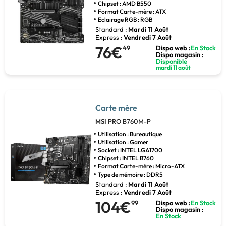
Chipset : AMD B550
Format Carte-mère : ATX
Eclairage RGB : RGB
Standard :
Mardi 11 Août
Express :
Vendredi 7 Août
76€
49
Dispo web :
En Stock
Dispo magasin :
Disponible
mardi 11 août
Carte mère
MSI
PRO B760M-P
Utilisation : Bureautique
Utilisation : Gamer
Socket : INTEL LGA1700
Chipset : INTEL B760
Format Carte-mère : Micro-ATX
Type de mémoire : DDR5
Standard :
Mardi 11 Août
Express :
Vendredi 7 Août
104€
99
Dispo web :
En Stock
Dispo magasin :
En Stock