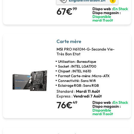
Eligible livraison 2H
?
67€
99
Dispo web :
En Stock
Dispo magasin :
Disponible
mardi 11 août
Carte mère
MSI
PRO H610M-G-Seconde Vie-
Très Bon Etat
Utilisation : Bureautique
Socket : INTEL LGA1700
Chipset : INTEL H610
Format Carte-mère : Micro-ATX
Connectivité : Sans Wifi
Eclairage RGB : Sans RGB
Standard :
Mardi 11 Août
Express :
Vendredi 7 Août
76€
49
Dispo web :
En Stock
Dispo magasin :
Disponible
mardi 11 août