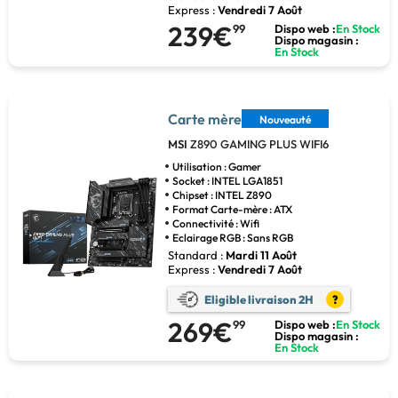
Express :
Vendredi 7 Août
239€
99
Dispo web :
En Stock
Dispo magasin :
En Stock
Carte mère
Nouveauté
MSI
Z890 GAMING PLUS WIFI6
Utilisation : Gamer
Socket : INTEL LGA1851
Chipset : INTEL Z890
Format Carte-mère : ATX
Connectivité : Wifi
Eclairage RGB : Sans RGB
Standard :
Mardi 11 Août
Express :
Vendredi 7 Août
Eligible livraison 2H
?
269€
99
Dispo web :
En Stock
Dispo magasin :
En Stock