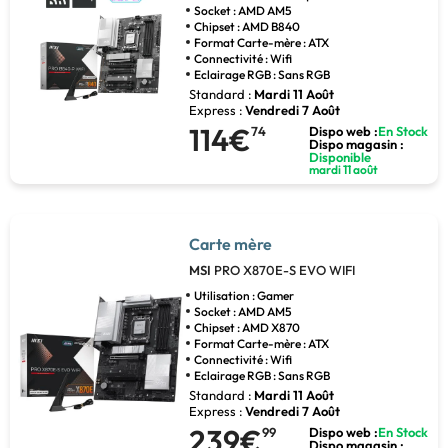
Socket : AMD AM5
Chipset : AMD B840
Format Carte-mère : ATX
Connectivité : Wifi
Eclairage RGB : Sans RGB
Standard :
Mardi 11 Août
Express :
Vendredi 7 Août
114€
74
Dispo web :
En Stock
Dispo magasin :
Disponible
mardi 11 août
Carte mère
MSI
PRO X870E-S EVO WIFI
Utilisation : Gamer
Socket : AMD AM5
Chipset : AMD X870
Format Carte-mère : ATX
Connectivité : Wifi
Eclairage RGB : Sans RGB
Standard :
Mardi 11 Août
Express :
Vendredi 7 Août
239€
99
Dispo web :
En Stock
Dispo magasin :