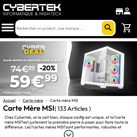
Accueil
>
Carte mère
>
Carte mère MSI
Carte Mère MSI
( 133 Articles )
Chez Cybertek, on le sait bien, chaque config est unique, et la?carte
mère MSI?est justement la première pierre à poser pour faire toute la
différence. Les?cartes mères MSI?sont performantes, robustes et
extrêmement bien pensées pour tous les utilisateurs. Du format?
ATX
socket
?aux plus compactes?
Micro-ATX
, avec option de?
Wifi intégré
,