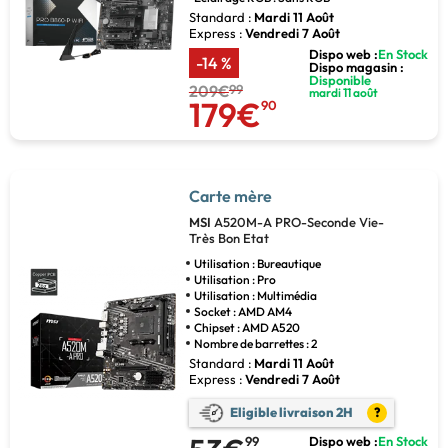
Standard :
Mardi 11 Août
Express :
Vendredi 7 Août
Dispo web :
En Stock
-14 %
Dispo magasin :
Disponible
209€
99
mardi 11 août
179€
90
Carte mère
MSI
A520M-A PRO-Seconde Vie-
Très Bon Etat
Utilisation : Bureautique
Utilisation : Pro
Utilisation : Multimédia
Socket : AMD AM4
Chipset : AMD A520
Nombre de barrettes : 2
Standard :
Mardi 11 Août
Express :
Vendredi 7 Août
Eligible livraison 2H
?
99
Dispo web :
En Stock