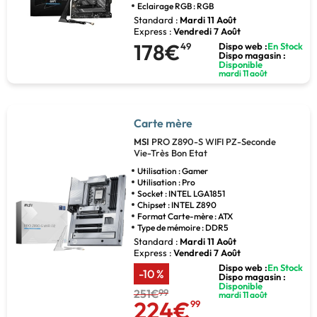
Eclairage RGB : RGB
Standard :
Mardi 11 Août
Express :
Vendredi 7 Août
178€
49
Dispo web :
En Stock
Dispo magasin :
Disponible
mardi 11 août
Carte mère
MSI
PRO Z890-S WIFI PZ-Seconde
Vie-Très Bon Etat
Utilisation : Gamer
Utilisation : Pro
Socket : INTEL LGA1851
Chipset : INTEL Z890
Format Carte-mère : ATX
Type de mémoire : DDR5
Standard :
Mardi 11 Août
Express :
Vendredi 7 Août
Dispo web :
En Stock
-10 %
Dispo magasin :
Disponible
251€
99
mardi 11 août
224€
99