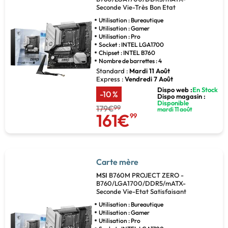
Seconde Vie-Très Bon Etat
Utilisation : Bureautique
Utilisation : Gamer
Utilisation : Pro
Socket : INTEL LGA1700
Chipset : INTEL B760
Nombre de barrettes : 4
Standard :
Mardi 11 Août
Express :
Vendredi 7 Août
Dispo web :
En Stock
-10 %
Dispo magasin :
Disponible
179€
99
mardi 11 août
161€
99
Carte mère
MSI
B760M PROJECT ZERO -
B760/LGA1700/DDR5/mATX-
Seconde Vie-Etat Satisfaisant
Utilisation : Bureautique
Utilisation : Gamer
Utilisation : Pro