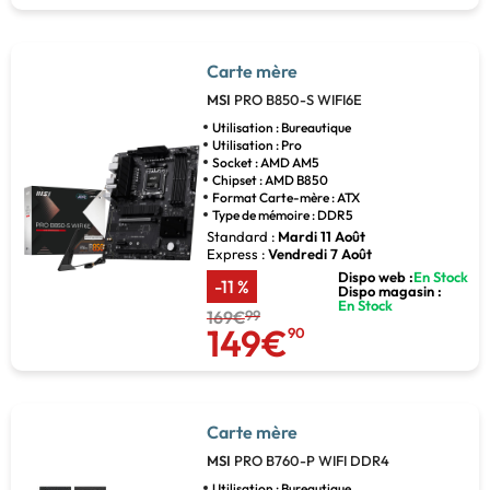
Carte mère
MSI
PRO B850-S WIFI6E
Utilisation : Bureautique
Utilisation : Pro
Socket : AMD AM5
Chipset : AMD B850
Format Carte-mère : ATX
Type de mémoire : DDR5
Standard :
Mardi 11 Août
Express :
Vendredi 7 Août
Dispo web :
En Stock
-11 %
Dispo magasin :
En Stock
169€
99
149€
90
Carte mère
MSI
PRO B760-P WIFI DDR4
Utilisation : Bureautique