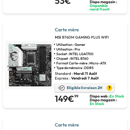
53€
Dispo magasin :
Disponible
mardi 11 août
Carte mère
MSI
B760M GAMING PLUS WIFI
Utilisation : Gamer
Utilisation : Pro
Socket : INTEL LGA1700
Chipset : INTEL B760
Format Carte-mère : Micro-ATX
Type de mémoire : DDR5
Standard :
Mardi 11 Août
Express :
Vendredi 7 Août
Eligible livraison 2H
?
149€
99
Dispo web :
En Stock
Dispo magasin :
En Stock
Carte mère