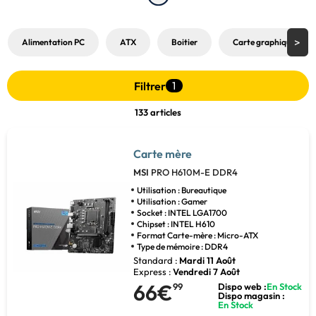
compatible avec les?
processeurs Intel
Core dernière génération?
ou?
AMD Ryzen
, vous trouverez presque du premier coup la?
carte mère
MSI gaming
?
capable de combler toutes vos envies de puissance. Dans
Alimentation PC
ATX
Boitier
Carte graphique
notre sélection, nous avons tout ce qu’il vous faut. De la?MSI MPG,?
MAG Tomahawk Wifi,
chipset?Z790
?à la?
carte mère MSI B550
,
compatible avec le processeur de vos rêves, offrez à votre PC une toute
nouvelle base.
Filtrer
1
133 articles
Carte mère
MSI
PRO H610M-E DDR4
Utilisation : Bureautique
Utilisation : Gamer
Socket : INTEL LGA1700
Chipset : INTEL H610
Format Carte-mère : Micro-ATX
Type de mémoire : DDR4
Standard :
Mardi 11 Août
Express :
Vendredi 7 Août
66€
99
Dispo web :
En Stock
Dispo magasin :
En Stock