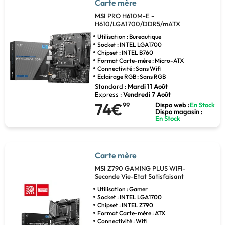
Carte mère
MSI
PRO H610M-E -
H610/LGA1700/DDR5/mATX
Utilisation : Bureautique
Socket : INTEL LGA1700
Chipset : INTEL B760
Format Carte-mère : Micro-ATX
Connectivité : Sans Wifi
Eclairage RGB : Sans RGB
Standard :
Mardi 11 Août
Express :
Vendredi 7 Août
74€
99
Dispo web :
En Stock
Dispo magasin :
En Stock
Carte mère
MSI
Z790 GAMING PLUS WIFI-
Seconde Vie-Etat Satisfaisant
Utilisation : Gamer
Socket : INTEL LGA1700
Chipset : INTEL Z790
Format Carte-mère : ATX
Connectivité : Wifi