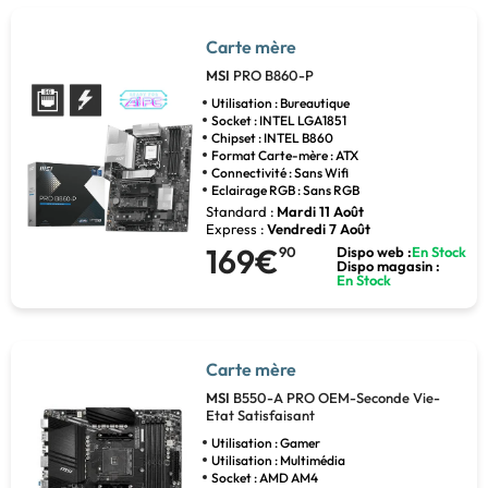
Carte mère
MSI
PRO B860-P
Utilisation : Bureautique
Socket : INTEL LGA1851
Chipset : INTEL B860
Format Carte-mère : ATX
Connectivité : Sans Wifi
Eclairage RGB : Sans RGB
Standard :
Mardi 11 Août
Express :
Vendredi 7 Août
169€
90
Dispo web :
En Stock
Dispo magasin :
En Stock
Carte mère
MSI
B550-A PRO OEM-Seconde Vie-
Etat Satisfaisant
Utilisation : Gamer
Utilisation : Multimédia
Socket : AMD AM4