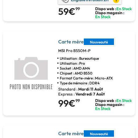
59€
99
Dispo web :
En Stock
Dispo magasin :
En Stock
Carte mère
Nouveauté
MSI
Pro B550M-P
Utilisation : Bureautique
Utilisation : Pro
Socket : AMD AM4
Chipset : AMD B550
Format Carte-mère : Micro-ATX
Type de mémoire : DDR4
Standard :
Mardi 11 Août
Express :
Vendredi 7 Août
99€
99
Dispo web :
En Stock
Dispo magasin :
En Stock
Carte mère
Nouveauté