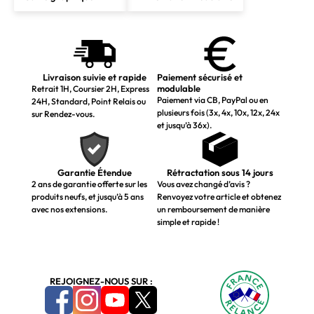
Livraison suivie et rapide
Paiement sécurisé et
modulable
Retrait 1H, Coursier 2H, Express
Paiement via CB, PayPal ou en
24H, Standard, Point Relais ou
plusieurs fois (3x, 4x, 10x, 12x, 24x
sur Rendez-vous.
et jusqu’à 36x).
Garantie Étendue
Rétractation sous 14 jours
2 ans de garantie offerte sur les
Vous avez changé d’avis ?
produits neufs, et jusqu’à 5 ans
Renvoyez votre article et obtenez
avec nos extensions.
un remboursement de manière
simple et rapide !
REJOIGNEZ-NOUS SUR :