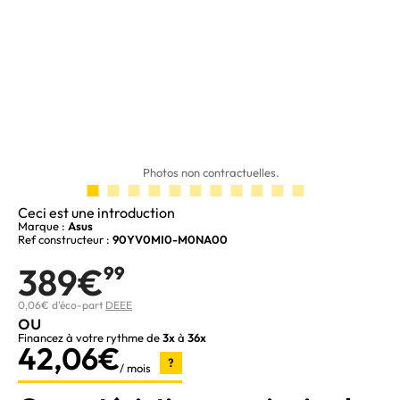
Photos non contractuelles.
Ceci est une introduction
Marque :
Asus
Ref constructeur :
90YV0MI0-M0NA00
389€
99
0,06€ d'éco-part
DEEE
ou
Financez à votre rythme de
3x
à
36x
42,06€
?
/ mois