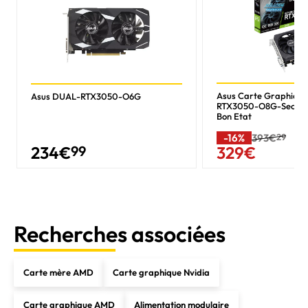
Asus Carte Graphiqu
Asus DUAL-RTX3050-O6G
RTX3050-O8G-Seconde
Bon Etat
-16%
393€
29
234
€
99
329
€
Recherches associées
Carte mère AMD
Carte graphique Nvidia
Carte graphique AMD
Alimentation modulaire