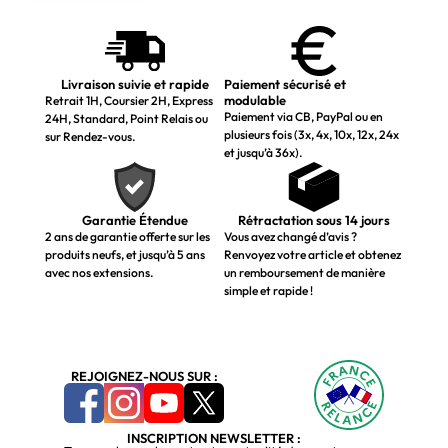
Livraison suivie et rapide
Paiement sécurisé et
modulable
Retrait 1H, Coursier 2H, Express
Paiement via CB, PayPal ou en
24H, Standard, Point Relais ou
plusieurs fois (3x, 4x, 10x, 12x, 24x
sur Rendez-vous.
et jusqu’à 36x).
Garantie Étendue
Rétractation sous 14 jours
2 ans de garantie offerte sur les
Vous avez changé d’avis ?
produits neufs, et jusqu’à 5 ans
Renvoyez votre article et obtenez
avec nos extensions.
un remboursement de manière
simple et rapide !
REJOIGNEZ-NOUS SUR :
INSCRIPTION NEWSLETTER :