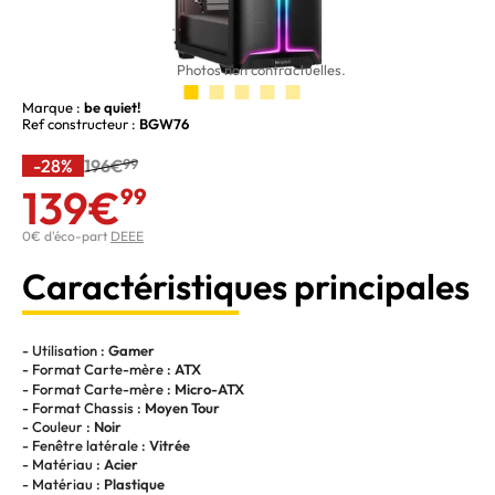
Photos non contractuelles.
Marque :
be quiet!
Ref constructeur :
BGW76
-28%
196€
99
139€
99
0€ d'éco-part
DEEE
Caractéristiques principales
- Utilisation :
Gamer
- Format Carte-mère :
ATX
- Format Carte-mère :
Micro-ATX
- Format Chassis :
Moyen Tour
- Couleur :
Noir
- Fenêtre latérale :
Vitrée
- Matériau :
Acier
- Matériau :
Plastique