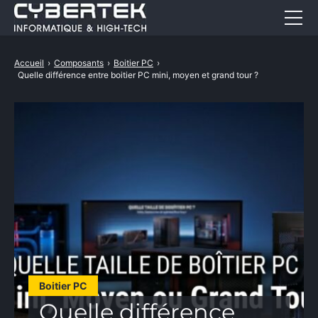
PC
Accueil
›
Composants
›
Boitier PC
›
Quelle différence entre boitier PC mini, moyen et grand tour ?
Guides d’achat
Carte graphique
PC portable bureautique
Carte mère
PC portable gamer
Mac
Processeur
Composants
Périphériques
Actualités
Boitier PC
Ecran PC bureautique
BOUTIQUE
Quelle différence
Ecran PC gamer