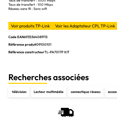
Taux de transfert :
1000 Mbps
Taux de transfert :
100 Mbps
Réseau sans fil :
Sans wifi
Voir produits TP-Link
Voir les Adaptateur CPL TP-Link
Code EAN
6935364089115
Référence produit
09100101
Référence constructeur
TL-PA7017P KIT
Recherches associées
télévision
Lecteur multimédia
connectique réseau
acces