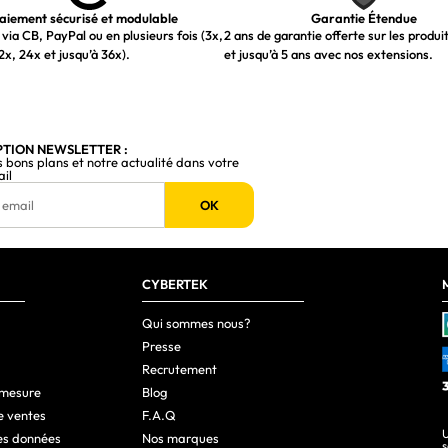
aiement sécurisé et modulable
Garantie Étendue
via CB, PayPal ou en plusieurs fois (3x,
2 ans de garantie offerte sur les produi
2x, 24x et jusqu’à 36x).
et jusqu’à 5 ans avec nos extensions.
PTION NEWSLETTER :
s bons plans et notre actualité dans votre
ail
OK
CYBERTEK
Qui sommes nous?
Presse
Recrutement
 mesure
Blog
e ventes
F.A.Q
U
es données
Nos marques
s