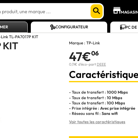
MAGASI
AMER
CONFIGURATEUR
PC DE
-Link TL-PA7017P KIT
 KIT
Marque :
TP-Link
47€
06
0,11€ d'éco-part
DEEE
Caractéristique
- Taux de transfert :
1000 Mbps
- Taux de transfert :
10 Mbps
- Taux de transfert :
100 Mbps
- Prise intégrée :
Avec prise intégrée
- Réseau sans fil :
Sans wifi
Voir toutes les caractéristiques