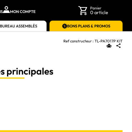
Panier
NS
MON COMPTE
0 article
 BUREAU ASSEMBLÉS
BONS PLANS & PROMOS
Ref constructeur :
TL-PA7017P KIT
s principales