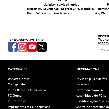
Livraison suivie et rapide
P
Retrait 1H, Coursier 2H, Express 24H, Standard,
Paiement 
Point Relais ou sur Rendez-vous.
4x, 10x, 1
INSCRI
Tous no
REJOIGNEZ-NOUS SUR :
boite m
CATÉGORIES
INFORMATIONS
Univers Gamer
Payer en plusieurs fois
Configurateur
Livraison
PC de Bureau / Multimédia
Retrait en magasin
PC Gamer
Assemblage de PC sur
PC Portables
Conditions générales d
Imprimantes et Multifonctions
Charte de protection d