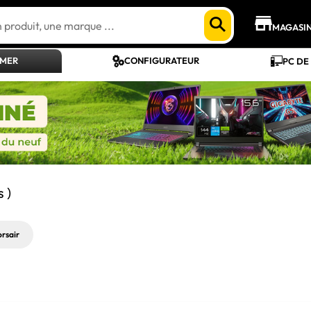
MAGASI
AMER
CONFIGURATEUR
PC DE
s )
orsair