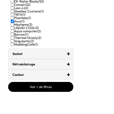
EK Water Blocks
(52)
Corsair
(32)
Lian-Li
(2)
Stealkey Customs
(1)
TRYX
(1)
Phanteks
(1)
Asus
(1)
Mayhems
(3)
LIQUID COOL
(3)
Aqua computer
(2)
Barrow
(1)
Thermal Grizzly
(2)
Singularity
(2)
ModdingCafe
(1)
Socket
Rétroéclairage
Couleur
Voir + de filtres