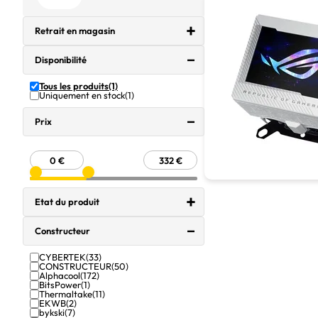
Retrait en magasin
Disponibilité
Tous les produits
(1)
Uniquement en stock
(1)
Prix
Etat du produit
Constructeur
CYBERTEK
(33)
CONSTRUCTEUR
(50)
Alphacool
(172)
BitsPower
(1)
Thermaltake
(11)
EKWB
(2)
bykski
(7)