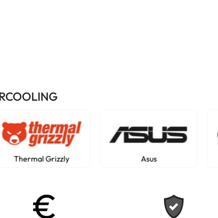
ERCOOLING
Asus
Lian-Li