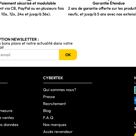
Paiement sécurisé et modulable
Garantie Étendue
t via CB, PayPal ou en plusieurs fois
2 ans de garantie offerte sur les produi
 10x, 12x, 24x et jusqu’à 36x).
neufs, et jusqu’à 5 ans avec nos extens
PTION NEWSLETTER :
s bons plans et notre actualité dans votre
ail
OK
CYBERTEK
Qui sommes nous?
Presse
Recrutement
 mesure
Blog
e ventes
F.A.Q
U
es données
Nos marques
s
Accès revendeur