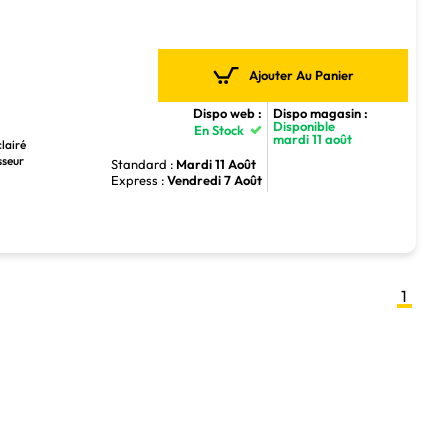
Ajouter Au Panier
Dispo web :
Dispo magasin :
Disponible
En Stock
mardi 11 août
lairé
sseur
Standard :
Mardi 11 Août
Express :
Vendredi 7 Août
1