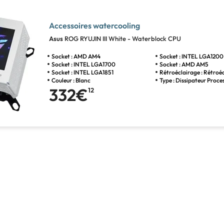
Accessoires watercooling
Asus
ROG RYUJIN III White - Waterblock CPU
Socket : AMD AM4
Socket : INTEL LGA1200
Socket : INTEL LGA1700
Socket : AMD AM5
Socket : INTEL LGA1851
Rétroéclairage : Rétroéc
Couleur : Blanc
Type : Dissipateur Proce
332€
12