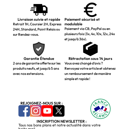
Livraison suivie et rapide
Paiement sécurisé et
modulable
Retrait 1H, Coursier 2H, Express
Paiement via CB, PayPal ou en
24H, Standard, Point Relais ou
plusieurs fois (3x, 4x, 10x, 12x, 24x
sur Rendez-vous.
et jusqu’à 36x).
Garantie Étendue
Rétractation sous 14 jours
2 ans de garantie offerte sur les
Vous avez changé d’avis ?
produits neufs, et jusqu’à 5 ans
Renvoyez votre article et obtenez
avec nos extensions.
un remboursement de manière
simple et rapide !
REJOIGNEZ-NOUS SUR :
INSCRIPTION NEWSLETTER :
Tous nos bons plans et notre actualité dans votre
boite mail