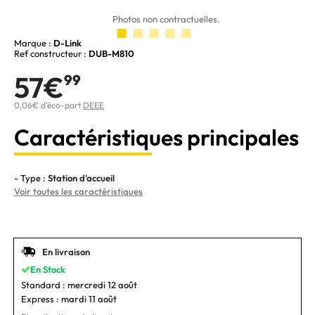
Photos non contractuelles.
Marque :
D-Link
Ref constructeur :
DUB-M810
57€
99
0,06€ d'éco-part
DEEE
Caractéristiques principales
- Type :
Station d'accueil
Voir toutes les caractéristiques
En livraison
En Stock
Standard :
mercredi 12 août
Express :
mardi 11 août