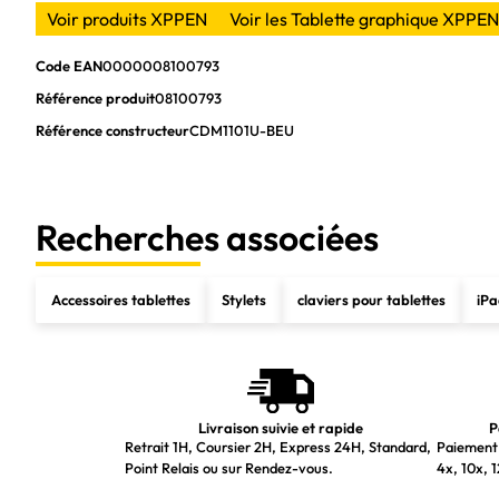
Voir produits XPPEN
Voir les Tablette graphique XPPEN
Code EAN
0000008100793
Référence produit
08100793
Référence constructeur
CDM1101U-BEU
Recherches associées
Accessoires tablettes
Stylets
claviers pour tablettes
iP
Livraison suivie et rapide
P
Retrait 1H, Coursier 2H, Express 24H, Standard,
Paiement 
Point Relais ou sur Rendez-vous.
4x, 10x, 1