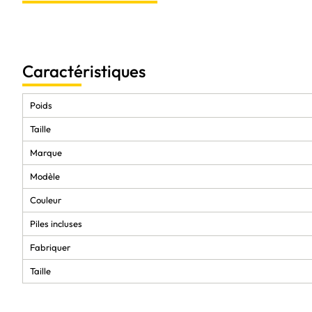
Stylet X3 pro inclus pour une précision ultime
Offrez-vous la meilleure expérience de création avec la XPPEN Magic 
rafraîchissement de 90Hz, son espace de stockage de 128Go et son stylet
quête de performance et de qualité. Ne laissez plus de limites à votre 
Caractéristiques
Poids
Taille
Marque
Modèle
Couleur
Piles incluses
Fabriquer
Taille