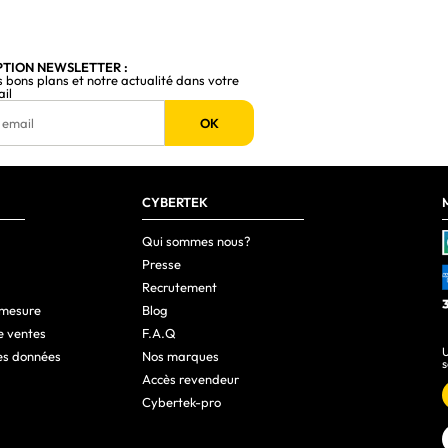
PTION NEWSLETTER :
s bons plans et notre actualité dans votre
ail
OK
CYBERTEK
Qui sommes nous?
Presse
Recrutement
 mesure
Blog
e ventes
F.A.Q
U
es données
Nos marques
s
Accès revendeur
Cybertek-pro