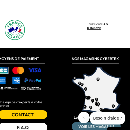
MOYENS DE PAIEMENT
NOS MAGASINS CYBERTEK
ne équipe d'experts à votre
ervice
CONTACT
Le plus près de chez vous :
VOIR LES MAGASINS
F.A.Q