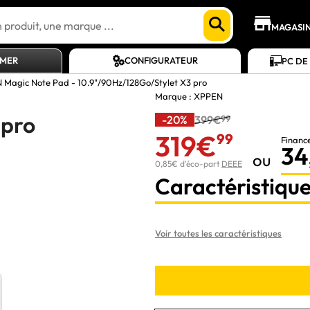
MAGASI
AMER
CONFIGURATEUR
PC DE
Magic Note Pad - 10.9"/90Hz/128Go/Stylet X3 pro
Marque :
XPPEN
 pro
-20%
399€
99
319€
99
Financ
34
ou
0,85€ d'éco-part
DEEE
Caractéristique
Voir toutes les caractéristiques