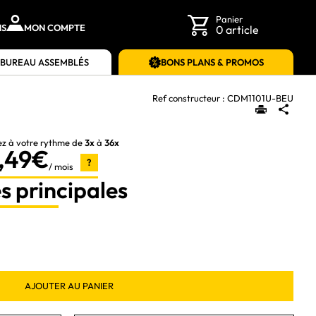
Panier
NS
MON COMPTE
0 article
 BUREAU ASSEMBLÉS
BONS PLANS & PROMOS
Ref constructeur :
CDM1101U-BEU
ez à votre rythme de
3x
à
36x
,49€
?
/ mois
s principales
AJOUTER AU PANIER