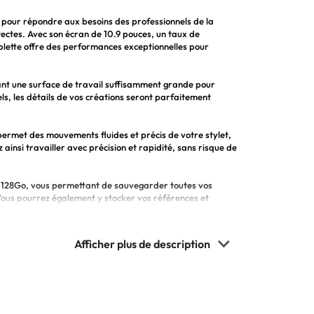
 pour répondre aux besoins des professionnels de la
itectes. Avec son écran de 10.9 pouces, un taux de
blette offre des performances exceptionnelles pour
ant une surface de travail suffisamment grande pour
ls, les détails de vos créations seront parfaitement
rmet des mouvements fluides et précis de votre stylet,
ainsi travailler avec précision et rapidité, sans risque de
 128Go, vous permettant de sauvegarder toutes vos
 Vous pourrez également y stocker vos références et
ffre une précision et une réactivité exceptionnelles. Avec
ement la taille et l'opacité de vos traits, offrant une