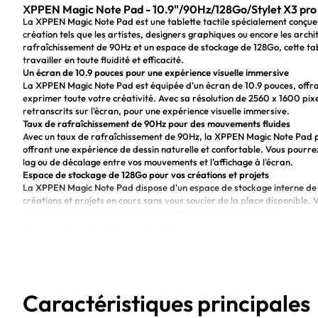
XPPEN Magic Note Pad - 10.9"/90Hz/128Go/Stylet X3 pro
La XPPEN Magic Note Pad est une tablette tactile spécialement conçue
création tels que les artistes, designers graphiques ou encore les arch
rafraîchissement de 90Hz et un espace de stockage de 128Go, cette ta
travailler en toute fluidité et efficacité.
Un écran de 10.9 pouces pour une expérience visuelle immersive
La XPPEN Magic Note Pad est équipée d'un écran de 10.9 pouces, offr
exprimer toute votre créativité. Avec sa résolution de 2560 x 1600 pixe
retranscrits sur l'écran, pour une expérience visuelle immersive.
Taux de rafraîchissement de 90Hz pour des mouvements fluides
Avec un taux de rafraîchissement de 90Hz, la XPPEN Magic Note Pad pe
offrant une expérience de dessin naturelle et confortable. Vous pourrez 
lag ou de décalage entre vos mouvements et l'affichage à l'écran.
Espace de stockage de 128Go pour vos créations et projets
La XPPEN Magic Note Pad dispose d'un espace de stockage interne de
créations et projets en cours sans vous soucier de la place disponible.
ressources pour une accessibilité facilitée lors de vos projets.
Stylet X3 pro inclus pour une précision ultime
La tablette XPPEN Magic Note Pad est livrée avec un stylet X3 pro qui o
une pression de 8192 niveaux, le stylet vous permet de contrôler intégral
expérience de dessin naturelle et authentique.
Avantages :
Performance haut de gamme pour les professionnels de la création
Caractéristiques principales
Taux de rafraîchissement de 90Hz pour des mouvements fluides
Espace de stockage de 128Go pour sauvegarder vos créations