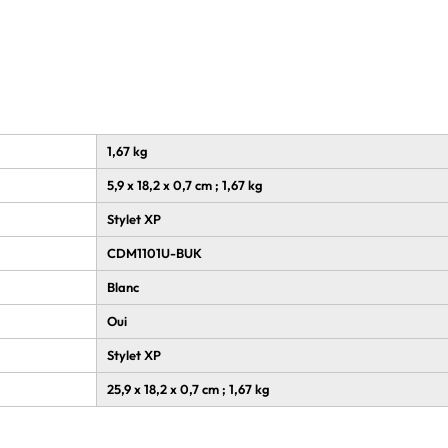
Note Pad. Son écran de 10.9 pouces, son taux de
 X3 pro en font l'outil idéal pour les professionnels en
créativité avec cette tablette tactile haut de gamme.
1,67 kg
5,9 x 18,2 x 0,7 cm ; 1,67 kg
Stylet XP
CDM1101U-BUK
Blanc
Oui
Stylet XP
25,9 x 18,2 x 0,7 cm ; 1,67 kg