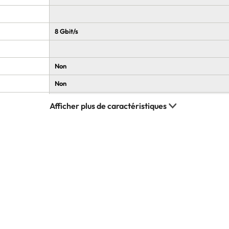
8 Gbit/s
Non
Non
Blanc
Oui
Oui
Oui
1
54 V
60 W