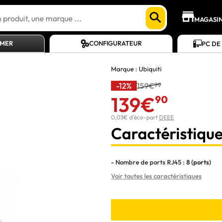
MAGASI
AMER
CONFIGURATEUR
PC DE
Marque :
Ubiquiti
-12%
159€
99
139€
90
0,03€ d'éco-part
DEEE
Caractéristique
- Nombre de ports RJ45 :
8 (ports)
Voir toutes les caractéristiques