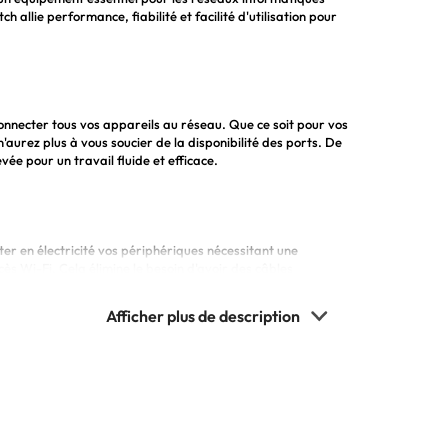
 allie performance, fiabilité et facilité d'utilisation pour
connecter tous vos appareils au réseau. Que ce soit pour vos
aurez plus à vous soucier de la disponibilité des ports. De
vée pour un travail fluide et efficace.
er en électricité vos périphériques nécessitant une
ès Wi-Fi. Cela élimine le besoin d'avoir des câbles
h Ubiquiti est un jeu d'enfant. Vous pourrez facilement gérer
 de vos appareils connectés. De plus, sa taille compacte lui