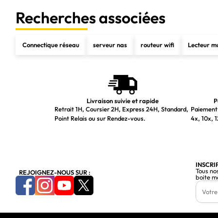
PoE (alimentation via le port Ethernet)
Recherches associées
Connexion Ethernet, supportant l'alimentation via ce port (PoE)
Type Power over Ethernet (PoE) pris en charge
Connectique réseau
serveur nas
routeur wifi
Lecteur m
Quantité de ports Power Over Ethernet plus (PoE+)
Port par alimentation PoE (Power over Ethernet)
Conditions environnementales
Livraison suivie et rapide
P
Retrait 1H, Coursier 2H, Express 24H, Standard,
Paiement 
Température d'opération
Point Relais ou sur Rendez-vous.
4x, 10x, 1
Humidité relative de fonctionnement (H-H)
Poids et dimensions
Largeur
INSCRI
Tous no
REJOIGNEZ-NOUS SUR :
Profondeur
boite m
Hauteur
Poids