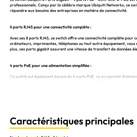
professionnels. Conçu par la célèbre marque Ubiquiti Networks, ce switch
répondre aux besoins des entreprises en matière de connectivité.
8 ports RJ45 pour une connectivité complète :
Avec ses 8 ports RJ45, ce switch offre une connectivité complète pour 
ordinateurs, imprimantes, téléphones ou tout autre équipement, vous n'
plus, ces ports gigabit assurent une vitesse de transfert de données éle
4 ports PoE pour une alimentation simplifiée :
Ce switch est également équipé de 4 ports PoE, ce qui permet d'aliment
connexion Ethernet, tels que les caméras de surveillance ou points d'acc
d'alimentation supplémentaires et simplifie ainsi votre installation.
Facile à installer et à gérer :
Grâce à son interface utilisateur intuitive, la configuration de ce switc
Caractéristiques principales
vos paramètres réseau, créer des VLANs et surveiller les performances
permet de s'intégrer facilement dans n'importe quel environnement.