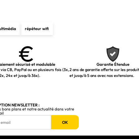
Oui
PoE+
ultimédia
répéteur wifi
4
30 W
aiement sécurisé et modulable
Garantie Étendue
via CB, PayPal ou en plusieurs fois (3x,
2 ans de garantie offerte sur les produi
-15 - 40 °C
2x, 24x et jusqu’à 36x).
et jusqu’à 5 ans avec nos extensions.
10 - 90%
163,7 mm
PTION NEWSLETTER :
s bons plans et notre actualité dans votre
99,6 mm
ail
OK
31,7 mm
450 g