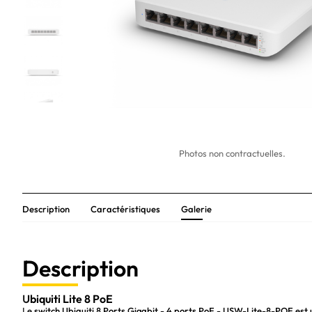
Photos non contractuelles.
Description
Caractéristiques
Galerie
Description
Ubiquiti Lite 8 PoE
Le switch Ubiquiti 8 Ports Gigabit - 4 ports PoE - USW-Lite-8-POE est