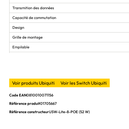
Transmition des données
Capacité de commutation
Design
Grille de montage
Empilable
Couleur du produit
Voyants
Montage mural
Voir produits Ubiquiti
Voir les Switch Ubiquiti
Puissance
Code EAN
0810010071156
Bloc d'alimentation inclus
Référence produit
01705667
Nombre d'alimentations d'énergie
Référence constructeur
USW-Lite-8-POE (52 W)
Voltage d'entrée DC
Consommation électrique typique