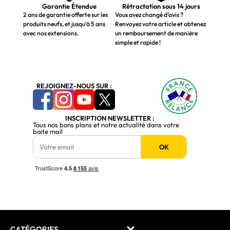
Garantie Étendue
Rétractation sous 14 jours
2 ans de garantie offerte sur les
Vous avez changé d’avis ?
produits neufs, et jusqu’à 5 ans
Renvoyez votre article et obtenez
avec nos extensions.
un remboursement de manière
simple et rapide !
REJOIGNEZ-NOUS SUR :
INSCRIPTION NEWSLETTER :
Tous nos bons plans et notre actualité dans votre
boite mail
OK
CATÉGORIES