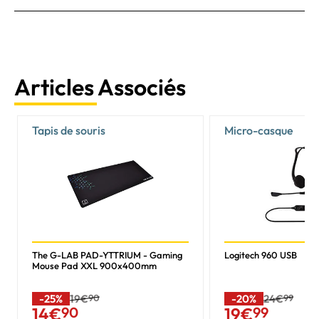
Articles Associés
Tapis de souris
Micro-casque
The G-LAB PAD-YTTRIUM - Gaming
Logitech 960 USB
Mouse Pad XXL 900x400mm
-25%
19€
90
-20%
24€
99
14
€
90
19
€
99