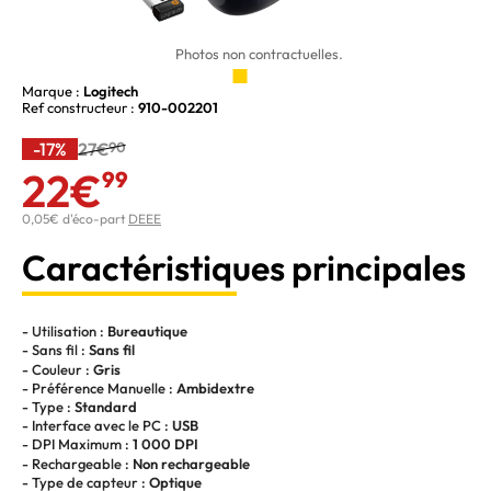
Photos non contractuelles.
Marque :
Logitech
Ref constructeur :
910-002201
-17%
27€
90
22€
99
0,05€ d'éco-part
DEEE
Caractéristiques principales
- Utilisation :
Bureautique
- Sans fil :
Sans fil
- Couleur :
Gris
- Préférence Manuelle :
Ambidextre
- Type :
Standard
- Interface avec le PC :
USB
- DPI Maximum :
1 000 DPI
- Rechargeable :
Non rechargeable
- Type de capteur :
Optique