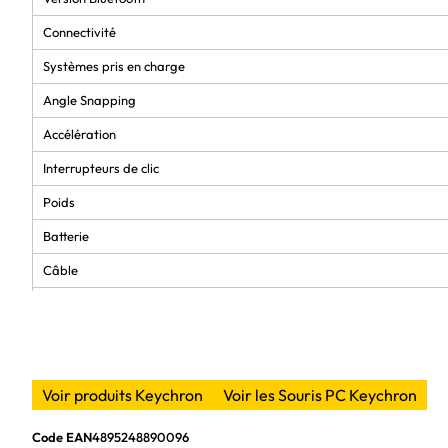
Connectivité
Systèmes pris en charge
Angle Snapping
Accélération
Interrupteurs de clic
Poids
Batterie
Câble
Patins de souris
Matériau (corps et grip)
Durée de vie des interrupteurs de clic
Voir produits Keychron
Voir les Souris PC Keychron
Code EAN
4895248890096