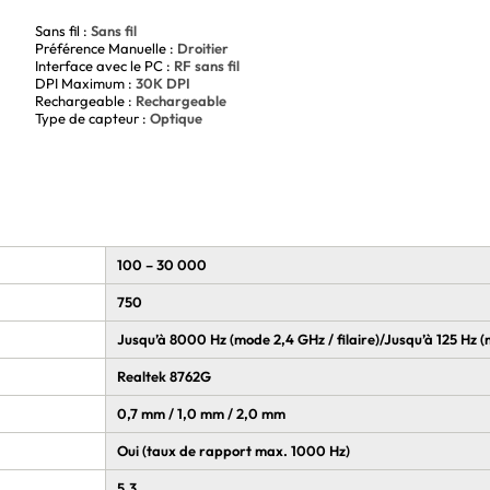
Sans fil :
Sans fil
Préférence Manuelle :
Droitier
Interface avec le PC :
RF sans fil
DPI Maximum :
30K DPI
Rechargeable :
Rechargeable
Type de capteur :
Optique
100 – 30 000
750
Jusqu’à 8000 Hz (mode 2,4 GHz / filaire)/Jusqu’à 125 Hz 
Realtek 8762G
0,7 mm / 1,0 mm / 2,0 mm
Oui (taux de rapport max. 1000 Hz)
5.3