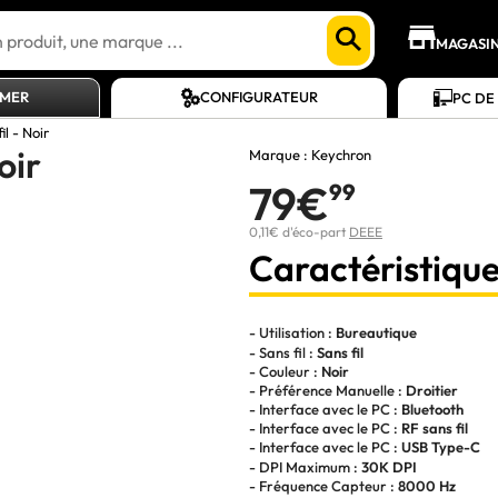
MAGASI
AMER
CONFIGURATEUR
PC DE
l - Noir
oir
Marque :
Keychron
79€
99
0,11€ d'éco-part
DEEE
Caractéristique
- Utilisation :
Bureautique
- Sans fil :
Sans fil
- Couleur :
Noir
- Préférence Manuelle :
Droitier
- Interface avec le PC :
Bluetooth
- Interface avec le PC :
RF sans fil
- Interface avec le PC :
USB Type-C
- DPI Maximum :
30K DPI
- Fréquence Capteur :
8000 Hz