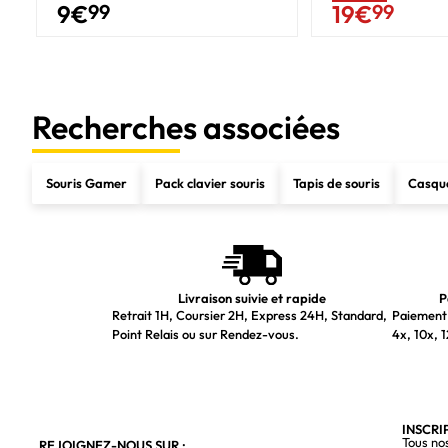
9
€
99
19
€
99
Recherches associées
Souris Gamer
Pack clavier souris
Tapis de souris
Casqu
Livraison suivie et rapide
P
Retrait 1H, Coursier 2H, Express 24H, Standard,
Paiement 
Point Relais ou sur Rendez-vous.
4x, 10x, 1
INSCRI
Tous no
REJOIGNEZ-NOUS SUR :