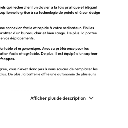
nels qui recherchent un clavier à la fois pratique et élégant
ceptionnelle grâce à sa technologie de pointe et à son design
une connexion facile et rapide à votre ordinateur. Fini les
ofiter d'un bureau clair et bien rangé. De plus, la portée
 de vos déplacements.
fortable et ergonomique. Avec sa préférence pour les
ation facile et agréable. De plus, il est équipé d'un capteur
 frappes.
grée, vous n'avez donc pas à vous soucier de remplacer les
clus. De plus, la batterie offre une autonomie de plusieurs
e de modernité à votre bureau. Son boîtier noir mat offre
e plus, il est léger et compact, ce qui en fait un choix idéal
ile
rapide
bureau