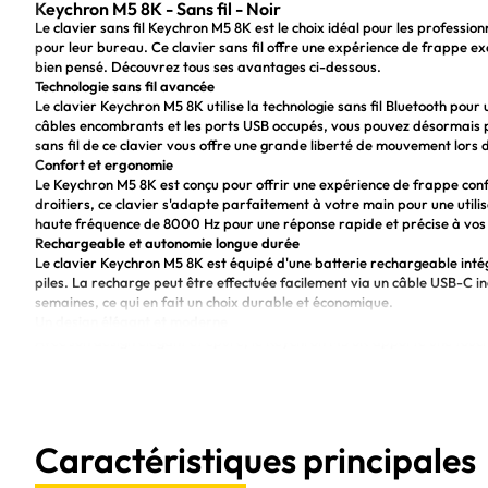
Keychron M5 8K - Sans fil - Noir
Le clavier sans fil Keychron M5 8K est le choix idéal pour les profession
pour leur bureau. Ce clavier sans fil offre une expérience de frappe ex
bien pensé. Découvrez tous ses avantages ci-dessous.
Technologie sans fil avancée
Le clavier Keychron M5 8K utilise la technologie sans fil Bluetooth pour 
câbles encombrants et les ports USB occupés, vous pouvez désormais pr
sans fil de ce clavier vous offre une grande liberté de mouvement lors
Confort et ergonomie
Le Keychron M5 8K est conçu pour offrir une expérience de frappe con
droitiers, ce clavier s'adapte parfaitement à votre main pour une utilis
haute fréquence de 8000 Hz pour une réponse rapide et précise à vos
Rechargeable et autonomie longue durée
Le clavier Keychron M5 8K est équipé d'une batterie rechargeable inté
piles. La recharge peut être effectuée facilement via un câble USB-C in
semaines, ce qui en fait un choix durable et économique.
Un design élégant et moderne
Avec son design élégant et épuré, le Keychron M5 8K apporte une touch
un aspect luxueux et s'adapte parfaitement à tous les styles de bureau. D
pour une utilisation nomade.
Technologie sans fil avancée avec connexion Bluetooth fac
Confort et ergonomie pour les droitiers
Capteur haute fréquence de 8000 Hz pour une réponse 
Caractéristiques principales
Batterie rechargeable avec une autonomie longue durée
Avantages :
Design élégant et moderne, adapté à tous les styles de 