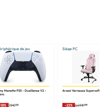
ériphérique de jeu
Siège PC
ny Manette PS5 - DualSense V2 -
Arozzi Vernazza Supersoft - Ro
anc
-18%
79€
99
-22%
449€
99