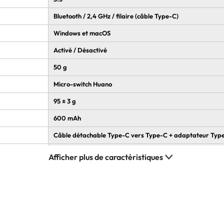
Bluetooth / 2,4 GHz / filaire (câble Type-C)
Windows et macOS
Activé / Désactivé
50 g
Micro-switch Huano
95 ± 3 g
600 mAh
Câble détachable Type-C vers Type-C + adaptateur Typ
Téflon / PTFE
ABS
80 millions de clics