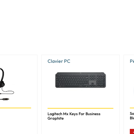
Clavier PC
P
So
Logitech Mx Keys For Business
Bl
Graphite