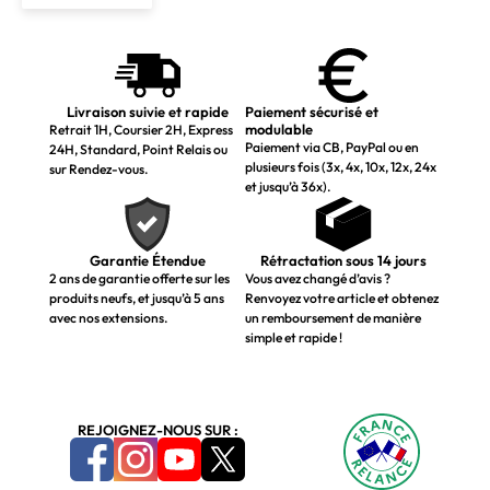
Livraison suivie et rapide
Paiement sécurisé et
modulable
Retrait 1H, Coursier 2H, Express
Paiement via CB, PayPal ou en
24H, Standard, Point Relais ou
plusieurs fois (3x, 4x, 10x, 12x, 24x
sur Rendez-vous.
et jusqu’à 36x).
Garantie Étendue
Rétractation sous 14 jours
2 ans de garantie offerte sur les
Vous avez changé d’avis ?
produits neufs, et jusqu’à 5 ans
Renvoyez votre article et obtenez
avec nos extensions.
un remboursement de manière
simple et rapide !
REJOIGNEZ-NOUS SUR :