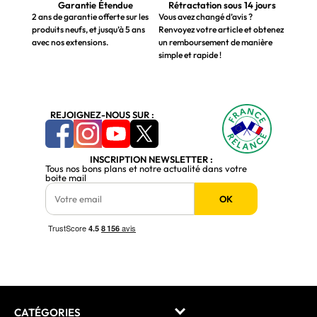
Garantie Étendue
Rétractation sous 14 jours
2 ans de garantie offerte sur les
Vous avez changé d’avis ?
produits neufs, et jusqu’à 5 ans
Renvoyez votre article et obtenez
avec nos extensions.
un remboursement de manière
simple et rapide !
REJOIGNEZ-NOUS SUR :
INSCRIPTION NEWSLETTER :
Tous nos bons plans et notre actualité dans votre
boite mail
OK
CATÉGORIES