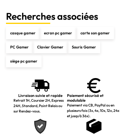
Recherches associées
casque gamer
ecran pc gamer
carte son gamer
PC Gamer
Clavier Gamer
Souris Gamer
siège pc gamer
Livraison suivie et rapide
Paiement sécurisé et
modulable
Retrait 1H, Coursier 2H, Express
Paiement via CB, PayPal ou en
24H, Standard, Point Relais ou
plusieurs fois (3x, 4x, 10x, 12x, 24x
sur Rendez-vous.
et jusqu’à 36x).