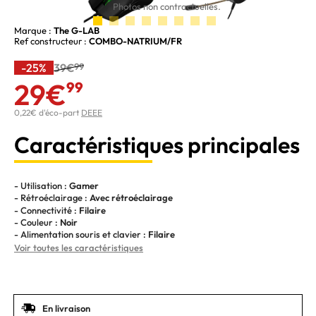
Photos non contractuelles.
Marque :
The G-LAB
Ref constructeur :
COMBO-NATRIUM/FR
-25%
39€
99
29€
99
0,22€ d'éco-part
DEEE
Caractéristiques principales
- Utilisation :
Gamer
- Rétroéclairage :
Avec rétroéclairage
- Connectivité :
Filaire
- Couleur :
Noir
- Alimentation souris et clavier :
Filaire
Voir toutes les caractéristiques
En livraison