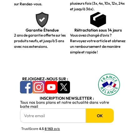
plusieurs fois (3x, 4x, 10x, 12x, 24x
sur Rendez-vous.
et jusqu’à 36x).
Garantie Étendue
Rétractation sous 14 jours
2 ans de garantie offerte sur les
Vous avez changé d’avis ?
produits neufs, et jusqu’à 5 ans
Renvoyez votre article et obtenez
avec nos extensions.
un remboursement de manière
simple et rapide !
REJOIGNEZ-NOUS SUR :
INSCRIPTION NEWSLETTER :
Tous nos bons plans et notre actualité dans votre
boite mail
OK