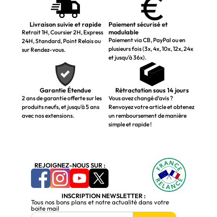
Livraison suivie et rapide
Paiement sécurisé et
modulable
Retrait 1H, Coursier 2H, Express
Paiement via CB, PayPal ou en
24H, Standard, Point Relais ou
plusieurs fois (3x, 4x, 10x, 12x, 24x
sur Rendez-vous.
et jusqu’à 36x).
Garantie Étendue
Rétractation sous 14 jours
2 ans de garantie offerte sur les
Vous avez changé d’avis ?
produits neufs, et jusqu’à 5 ans
Renvoyez votre article et obtenez
avec nos extensions.
un remboursement de manière
simple et rapide !
REJOIGNEZ-NOUS SUR :
INSCRIPTION NEWSLETTER :
Tous nos bons plans et notre actualité dans votre
boite mail