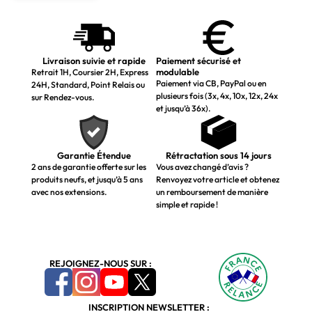
Livraison suivie et rapide
Paiement sécurisé et
modulable
Retrait 1H, Coursier 2H, Express
Paiement via CB, PayPal ou en
24H, Standard, Point Relais ou
plusieurs fois (3x, 4x, 10x, 12x, 24x
sur Rendez-vous.
et jusqu’à 36x).
Garantie Étendue
Rétractation sous 14 jours
2 ans de garantie offerte sur les
Vous avez changé d’avis ?
produits neufs, et jusqu’à 5 ans
Renvoyez votre article et obtenez
avec nos extensions.
un remboursement de manière
simple et rapide !
REJOIGNEZ-NOUS SUR :
INSCRIPTION NEWSLETTER :