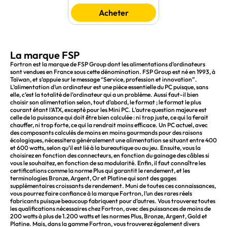
Acheter
La marque FSP
Fortron est la marque de FSP Group dont les alimentations d’ordinateurs
sont vendues en France sous cette dénomination. FSP Group est né en 1993, à
Taïwan, et s’appuie sur le message “Service, profession et innovation”.
L’alimentation d’un ordinateur est une pièce essentielle du PC puisque, sans
elle, c’est la totalité de l’ordinateur qui a un problème. Aussi faut-il bien
choisir son alimentation selon, tout d’abord, le format ; le format le plus
courant étant l’ATX, excepté pour les Mini PC. L’autre question majeure est
celle de la puissance qui doit être bien calculée : ni trop juste, ce qui la ferait
chauffer, ni trop forte, ce qui la rendrait moins efficace. Un PC actuel, avec
des composants calculés de moins en moins gourmands pour des raisons
écologiques, nécessitera généralement une alimentation se situant entre 400
et 600 watts, selon qu’il est lié à la bureautique ou au jeu. Ensuite, vous la
choisirez en fonction des connecteurs, en fonction du gainage des câbles si
vous le souhaitez, en fonction de sa modularité. Enfin, il faut connaître les
certifications comme la norme Plus qui garantit le rendement, et les
terminologies Bronze, Argent, Or et Platine qui sont des gages
supplémentaires croissants de rendement. Muni de toutes ces connaissances,
vous pourrez faire confiance à la marque Fortron, l’un des rares réels
fabricants puisque beaucoup fabriquent pour d’autres. Vous trouverez toutes
les qualifications nécessaires chez Fortron, avec des puissances de moins de
200 watts à plus de 1.200 watts et les normes Plus, Bronze, Argent, Gold et
Platine. Mais, dans la gamme Fortron, vous trouverez également divers