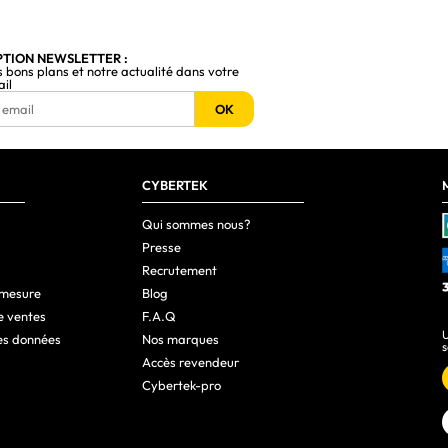
PTION NEWSLETTER :
s bons plans et notre actualité dans votre
ail
OK
CYBERTEK
Qui sommes nous?
Presse
Recrutement
 mesure
Blog
e ventes
F.A.Q
U
es données
Nos marques
s
Accès revendeur
Cybertek-pro