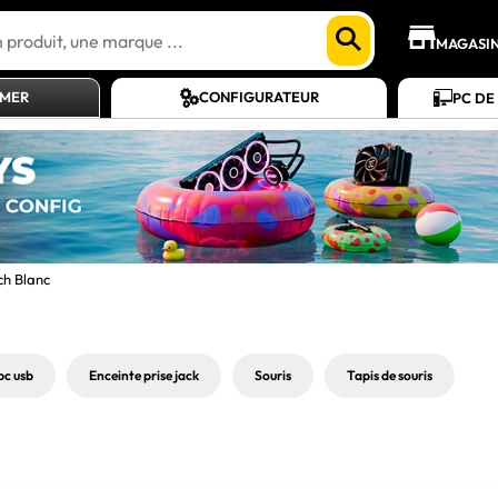
MAGASI
AMER
CONFIGURATEUR
PC DE
ch Blanc
pc usb
Enceinte prise jack
Souris
Tapis de souris