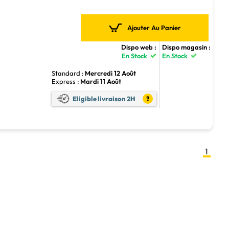
Ajouter Au Panier
Dispo web :
Dispo magasin :
En Stock
En Stock
Standard :
Mercredi 12 Août
Express :
Mardi 11 Août
Eligible livraison 2H
?
1