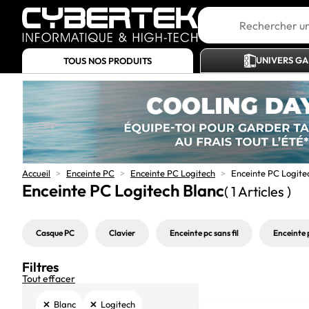
UNIVERS G
TOUS NOS PRODUITS
Accueil
>
Enceinte PC
>
Enceinte PC Logitech
>
Enceinte PC Logite
Enceinte PC Logitech Blanc
( 1 Articles )
Casque PC
Clavier
Enceinte pc sans fil
Enceinte 
Filtres
Tout effacer
×
×
Blanc
Logitech