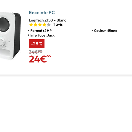
Enceinte PC
Logitech
Z150 - Blanc
1 avis
Format : 2 HP
Couleur : Blanc
Interface : Jack
-28 %
34€
90
24€
99