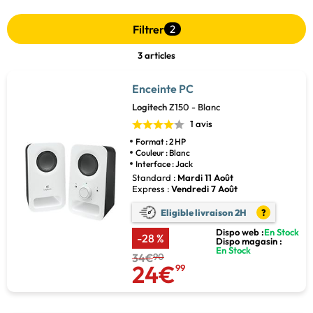
Filtrer
2
3 articles
Enceinte PC
Logitech
Z150 - Blanc
1 avis
Format : 2 HP
Couleur : Blanc
Interface : Jack
Standard :
Mardi 11 Août
Express :
Vendredi 7 Août
Eligible livraison 2H
?
Dispo web :
En Stock
-28 %
Dispo magasin :
En Stock
34€
90
24€
99