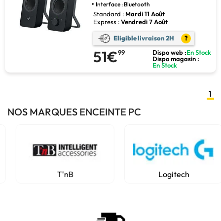
Interface : Bluetooth
Standard :
Mardi 11 Août
Express :
Vendredi 7 Août
Eligible livraison 2H
?
51€
99
Dispo web :
En Stock
Dispo magasin :
En Stock
1
NOS MARQUES ENCEINTE PC
T'nB
Logitech