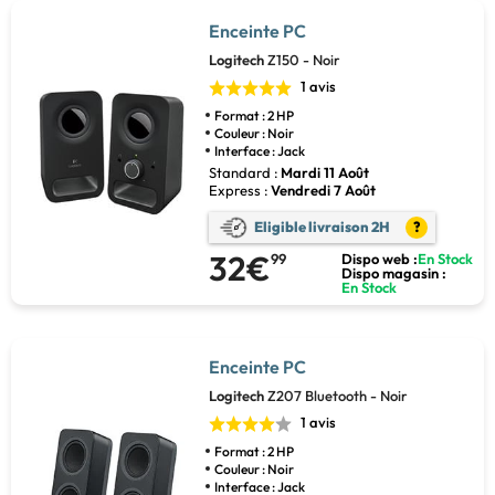
Enceinte PC
Logitech
Z150 - Noir
1 avis
Format : 2 HP
Couleur : Noir
Interface : Jack
Standard :
Mardi 11 Août
Express :
Vendredi 7 Août
Eligible livraison 2H
?
32€
99
Dispo web :
En Stock
Dispo magasin :
En Stock
Enceinte PC
Logitech
Z207 Bluetooth - Noir
1 avis
Format : 2 HP
Couleur : Noir
Interface : Jack