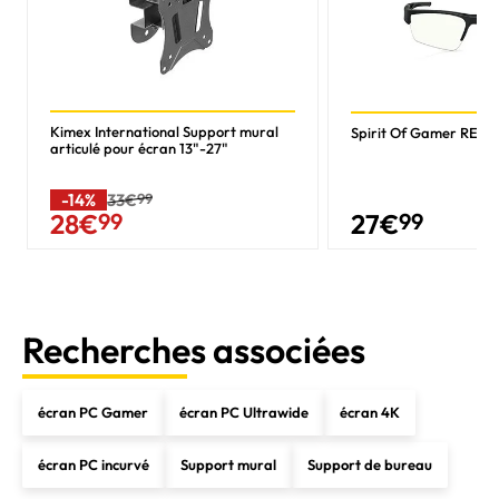
Kimex International Support mural
Spirit Of Gamer RETI
articulé pour écran 13"-27"
-14%
33€
99
27
€
99
28
€
99
Recherches associées
écran PC Gamer
écran PC Ultrawide
écran 4K
écran PC incurvé
Support mural
Support de bureau