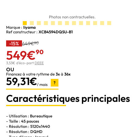
Photos non contractuelles.
Marque :
Iiyama
Ref constructeur :
XCB4594DQSU-B1
-15%
649€
90
549€
90
3,53€ d'éco-part
DEEE
ou
Financez à votre rythme de
3x
à
36x
59,31€
?
/ mois
Caractéristiques principales
- Utilisation :
Bureautique
- Taille :
45 pouces
- Résolution :
5120x1440
- Résolution :
DQHD
- Type d'écran :
Incurvé