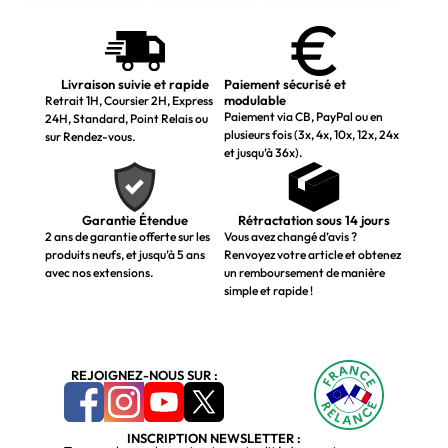
Livraison suivie et rapide
Paiement sécurisé et
modulable
Retrait 1H, Coursier 2H, Express
Paiement via CB, PayPal ou en
24H, Standard, Point Relais ou
plusieurs fois (3x, 4x, 10x, 12x, 24x
sur Rendez-vous.
et jusqu’à 36x).
Garantie Étendue
Rétractation sous 14 jours
2 ans de garantie offerte sur les
Vous avez changé d’avis ?
produits neufs, et jusqu’à 5 ans
Renvoyez votre article et obtenez
avec nos extensions.
un remboursement de manière
simple et rapide !
REJOIGNEZ-NOUS SUR :
INSCRIPTION NEWSLETTER :