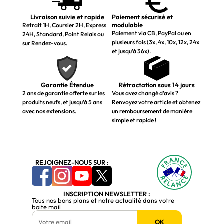
Livraison suivie et rapide
Paiement sécurisé et
modulable
Retrait 1H, Coursier 2H, Express
Paiement via CB, PayPal ou en
24H, Standard, Point Relais ou
plusieurs fois (3x, 4x, 10x, 12x, 24x
sur Rendez-vous.
et jusqu’à 36x).
Garantie Étendue
Rétractation sous 14 jours
2 ans de garantie offerte sur les
Vous avez changé d’avis ?
produits neufs, et jusqu’à 5 ans
Renvoyez votre article et obtenez
avec nos extensions.
un remboursement de manière
simple et rapide !
REJOIGNEZ-NOUS SUR :
INSCRIPTION NEWSLETTER :
Tous nos bons plans et notre actualité dans votre
boite mail
OK