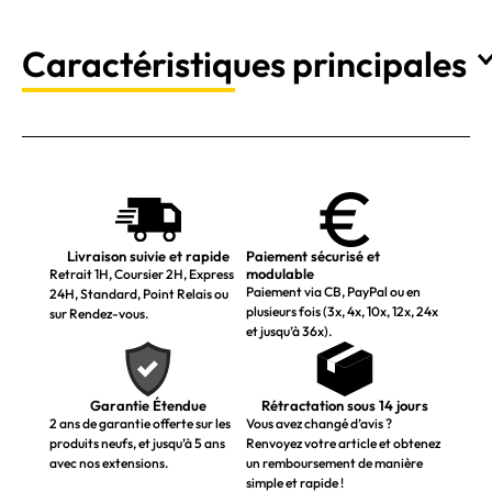
Caractéristiques principales
Livraison suivie et rapide
Paiement sécurisé et
modulable
Retrait 1H, Coursier 2H, Express
Paiement via CB, PayPal ou en
24H, Standard, Point Relais ou
plusieurs fois (3x, 4x, 10x, 12x, 24x
sur Rendez-vous.
et jusqu’à 36x).
Garantie Étendue
Rétractation sous 14 jours
2 ans de garantie offerte sur les
Vous avez changé d’avis ?
produits neufs, et jusqu’à 5 ans
Renvoyez votre article et obtenez
avec nos extensions.
un remboursement de manière
simple et rapide !