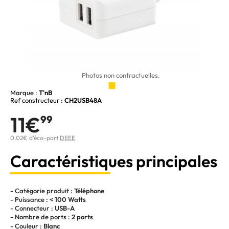
Photos non contractuelles.
Marque :
T'nB
Ref constructeur :
CH2USB48A
11€
99
0,02€ d'éco-part
DEEE
Caractéristiques principales
- Catégorie produit :
Téléphone
- Puissance :
< 100 Watts
- Connecteur :
USB-A
- Nombre de ports :
2 ports
- Couleur :
Blanc