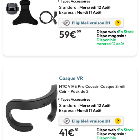
Type : Accessoires
Standard :
Mercredi 12 Août
Express :
Mardi 11 Août
Eligible livraison 2H
?
59€
99
Dispo web :
En Stock
Dispo magasin :
Disponible
mercredi 12 août
Casque VR
HTC
VIVE Pro Coussin Casque Simili
Cuir - Pack de 2
Type : Accessoires
Standard :
Mercredi 12 Août
Express :
Mardi 11 Août
Eligible livraison 2H
?
41€
81
Dispo web :
En Stock
Dispo magasin :
Disponible