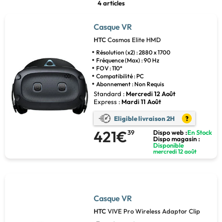
4 articles
Casque VR
HTC
Cosmos Elite HMD
Résolution (x2) : 2880 x 1700
Fréquence (Max) : 90 Hz
FOV : 110°
Compatibilité : PC
Abonnement : Non Requis
Standard :
Mercredi 12 Août
Express :
Mardi 11 Août
Eligible livraison 2H
?
421€
39
Dispo web :
En Stock
Dispo magasin :
Disponible
mercredi 12 août
Casque VR
HTC
VIVE Pro Wireless Adaptor Clip