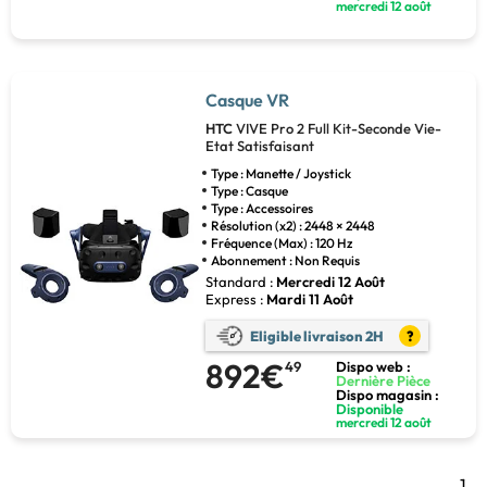
mercredi 12 août
Casque VR
HTC
VIVE Pro 2 Full Kit-Seconde Vie-
Etat Satisfaisant
Type : Manette / Joystick
Type : Casque
Type : Accessoires
Résolution (x2) : 2448 × 2448
Fréquence (Max) : 120 Hz
Abonnement : Non Requis
Standard :
Mercredi 12 Août
Express :
Mardi 11 Août
Eligible livraison 2H
?
892€
49
Dispo web :
Dernière Pièce
Dispo magasin :
Disponible
mercredi 12 août
1