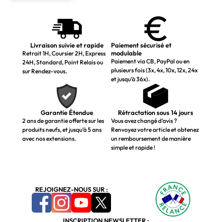
Livraison suivie et rapide
Paiement sécurisé et
modulable
Retrait 1H, Coursier 2H, Express
Paiement via CB, PayPal ou en
24H, Standard, Point Relais ou
plusieurs fois (3x, 4x, 10x, 12x, 24x
sur Rendez-vous.
et jusqu’à 36x).
Garantie Étendue
Rétractation sous 14 jours
2 ans de garantie offerte sur les
Vous avez changé d’avis ?
produits neufs, et jusqu’à 5 ans
Renvoyez votre article et obtenez
avec nos extensions.
un remboursement de manière
simple et rapide !
REJOIGNEZ-NOUS SUR :
INSCRIPTION NEWSLETTER :