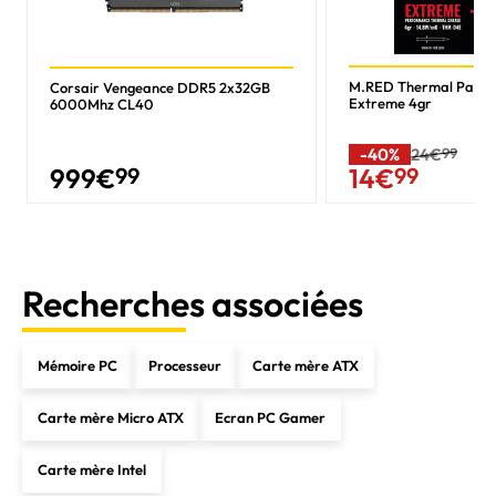
M.RED Thermal Past
Corsair Vengeance DDR5 2x32GB
Extreme 4gr
6000Mhz CL40
-40%
24€
99
999
€
99
14
€
99
Recherches associées
Mémoire PC
Processeur
Carte mère ATX
Carte mère Micro ATX
Ecran PC Gamer
Carte mère Intel