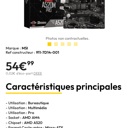
Photos non contractuelles.
Marque :
MSI
Ref constructeur :
911-7D14-001
54€
99
0,02€ d'éco-part
DEEE
Caractéristiques principales
- Utilisation :
Bureautique
- Utilisation :
Multimédia
- Utilisation :
Pro
- Socket :
AMD AM4
- Chipset :
AMD A520
- Format Carte-mère :
Micro-ATX