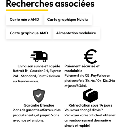
Recherches associées
Carte mère AMD
Carte graphique Nvidia
Carte graphique AMD
Alimentation modulaire
Livraison suivie et rapide
Paiement sécurisé et
modulable
Retrait 1H, Coursier 2H, Express
Paiement via CB, PayPal ou en
24H, Standard, Point Relais ou
plusieurs fois (3x, 4x, 10x, 12x, 24x
sur Rendez-vous.
et jusqu’à 36x).
Garantie Étendue
Rétractation sous 14 jours
2 ans de garantie offerte sur les
Vous avez changé d’avis ?
produits neufs, et jusqu’à 5 ans
Renvoyez votre article et obtenez
avec nos extensions.
un remboursement de manière
simple et rapide !