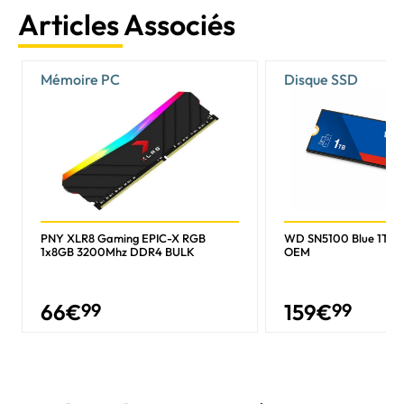
Articles Associés
Mémoire PC
Disque SSD
PNY XLR8 Gaming EPIC-X RGB
WD SN5100 Blue 1To 
1x8GB 3200Mhz DDR4 BULK
OEM
66
€
99
159
€
99