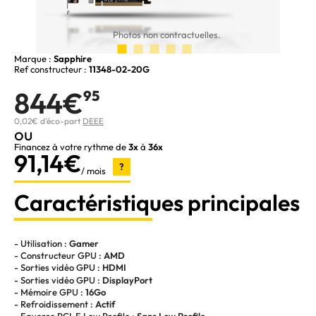
Photos non contractuelles.
Marque :
Sapphire
Ref constructeur :
11348-02-20G
844€
95
0,02€ d'éco-part
DEEE
ou
Financez à votre rythme de
3x
à
36x
91,14€
?
/ mois
Caractéristiques principales
- Utilisation :
Gamer
- Constructeur GPU :
AMD
- Sorties vidéo GPU :
HDMI
- Sorties vidéo GPU :
DisplayPort
- Mémoire GPU :
16Go
- Refroidissement :
Actif