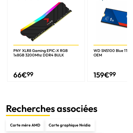
PNY XLR8 Gaming EPIC-X RGB
WD SN5100 Blue 1To 
1x8GB 3200Mhz DDR4 BULK
OEM
66
€
99
159
€
99
Recherches associées
Carte mère AMD
Carte graphique Nvidia