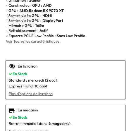
- Utilisation :
Gamer
- Constructeur GPU :
AMD
- GPU :
AMD Radeon RX 9070 XT
- Sorties vidéo GPU :
HDMI
- Sorties vidéo GPU :
DisplayPort
- Mémoire GPU :
16Go
- Refroidissement :
Actif
- Equerre PCI-E Low Profile :
Sans Low Profile
Voir toutes les caractéristiques
En livraison
En Stock
Standard :
mercredi 12 août
Express :
lundi 10 août
Plus d'options de livraison
En magasin
En Stock
Retrait immédiat dans
6 magasin(s)
Voir les dispos magasin