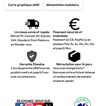
Carte graphique AMD
Alimentation modulaire
Livraison suivie et rapide
Paiement sécurisé et
modulable
Retrait 1H, Coursier 2H, Express
Paiement via CB, PayPal ou en
24H, Standard, Point Relais ou
plusieurs fois (3x, 4x, 10x, 12x, 24x
sur Rendez-vous.
et jusqu’à 36x).
Garantie Étendue
Rétractation sous 14 jours
2 ans de garantie offerte sur les
Vous avez changé d’avis ?
produits neufs, et jusqu’à 5 ans
Renvoyez votre article et obtenez
avec nos extensions.
un remboursement de manière
simple et rapide !
REJOIGNEZ-NOUS SUR :