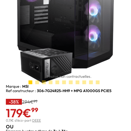
Photos non contractuelles.
Marque :
MSI
Ref constructeur :
306-7G24R25-HH9 + MPG A1000GS PCIE5
-38%
294€
99
179€
99
0,11€ d'éco-part
DEEE
ou