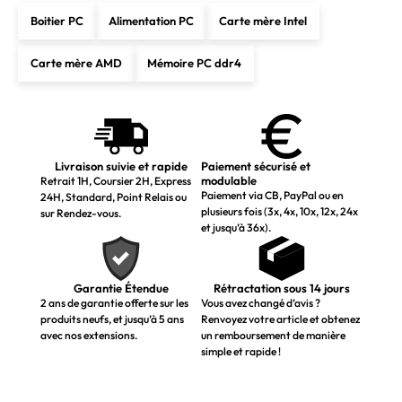
Boitier PC
Alimentation PC
Carte mère Intel
Carte mère AMD
Mémoire PC ddr4
Livraison suivie et rapide
Paiement sécurisé et
modulable
Retrait 1H, Coursier 2H, Express
Paiement via CB, PayPal ou en
24H, Standard, Point Relais ou
plusieurs fois (3x, 4x, 10x, 12x, 24x
sur Rendez-vous.
et jusqu’à 36x).
Garantie Étendue
Rétractation sous 14 jours
2 ans de garantie offerte sur les
Vous avez changé d’avis ?
produits neufs, et jusqu’à 5 ans
Renvoyez votre article et obtenez
avec nos extensions.
un remboursement de manière
simple et rapide !