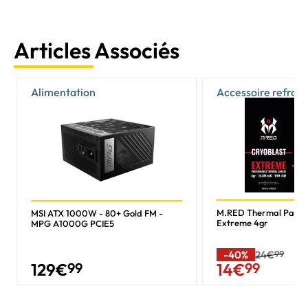
Articles Associés
Alimentation
Accessoire refroi
M.RED Thermal Past
MSI ATX 1000W - 80+ Gold FM -
Extreme 4gr
MPG A1000G PCIE5
-40%
24€
99
129
€
99
14
€
99