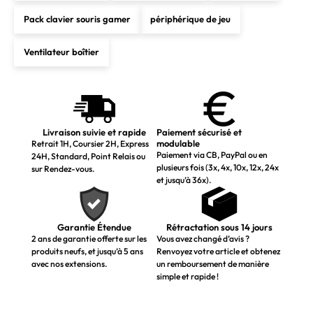
Pack clavier souris gamer
périphérique de jeu
Ventilateur boîtier
Livraison suivie et rapide
Paiement sécurisé et
modulable
Retrait 1H, Coursier 2H, Express
Paiement via CB, PayPal ou en
24H, Standard, Point Relais ou
plusieurs fois (3x, 4x, 10x, 12x, 24x
sur Rendez-vous.
et jusqu’à 36x).
Garantie Étendue
Rétractation sous 14 jours
2 ans de garantie offerte sur les
Vous avez changé d’avis ?
produits neufs, et jusqu’à 5 ans
Renvoyez votre article et obtenez
avec nos extensions.
un remboursement de manière
simple et rapide !