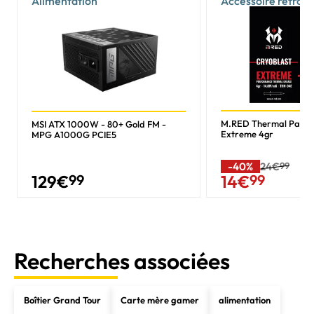
Alimentation
Accessoire refroi
M.RED Thermal Past
MSI ATX 1000W - 80+ Gold FM -
Extreme 4gr
MPG A1000G PCIE5
-40%
24€
99
129
€
99
14
€
99
Recherches associées
Boîtier Grand Tour
Carte mère gamer
alimentation