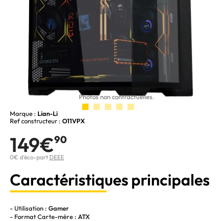
Photos non contractuelles.
Marque :
Lian-Li
Ref constructeur :
O11VPX
149€
90
0€ d'éco-part
DEEE
Caractéristiques principales
- Utilisation :
Gamer
- Format Carte-mère :
ATX