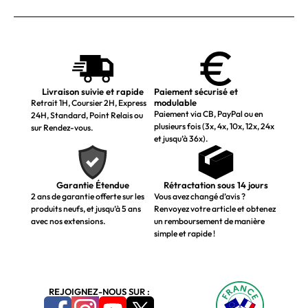
Livraison suivie et rapide
Paiement sécurisé et
modulable
Retrait 1H, Coursier 2H, Express
Paiement via CB, PayPal ou en
24H, Standard, Point Relais ou
plusieurs fois (3x, 4x, 10x, 12x, 24x
sur Rendez-vous.
et jusqu’à 36x).
Garantie Étendue
Rétractation sous 14 jours
2 ans de garantie offerte sur les
Vous avez changé d’avis ?
produits neufs, et jusqu’à 5 ans
Renvoyez votre article et obtenez
avec nos extensions.
un remboursement de manière
simple et rapide !
REJOIGNEZ-NOUS SUR :