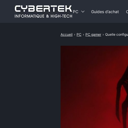
PC
Guides d’achat
Accueil
›
PC
›
PC gamer
›
Quelle configu
Rechercher
:
PC portable bureauti
PC portable gamer
Mac