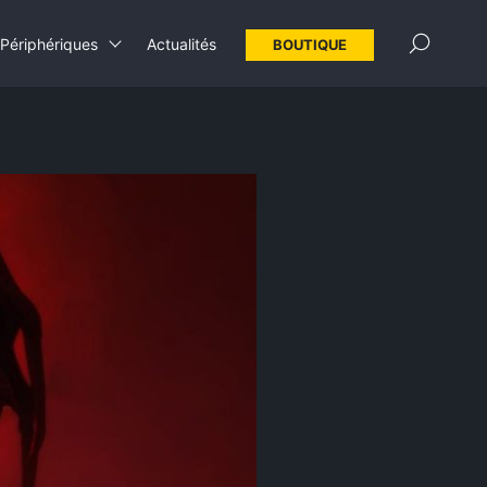
×
Périphériques
Actualités
BOUTIQUE
Ecran PC bureautique
Ecran PC gamer