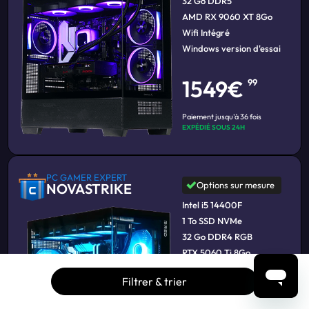
32 Go DDR5
AMD RX 9060 XT 8Go
Wifi Intégré
Windows version d'essai
1549€
99
Paiement jusqu'à 36 fois
EXPÉDIÉ SOUS 24H
PC GAMER EXPERT
Options sur mesure
NOVASTRIKE
Intel i5 14400F
1 To SSD NVMe
32 Go DDR4 RGB
RTX 5060 Ti 8Go
Wifi Intégré
Filtrer & trier
Windows version d'essai