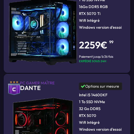
16Go DDR5 RGB
RTX 5070 Ti
Wifi Intégré
Windows version d'essai
2259€
99
Paiement jusqu'à 36 fois
EXPÉDIÉ SOUS 24H
PC GAMER MAÎTRE
Options sur mesure
DANTE
Intel i5 14600KF
1 To SSD NVMe
32 Go DDR5
RTX 5070
Wifi Intégré
Windows version d'essai