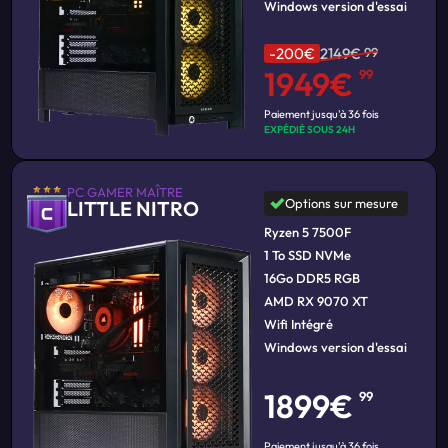
Windows version d'essai
-200€
2149€
99
1949€
99
Paiement jusqu'à 36 fois
EXPÉDIÉ SOUS 24H
PC GAMER MAÎTRE
Options sur mesure
LITTLE NITRO
Ryzen 5 7500F
1 To SSD NVMe
16Go DDR5 RGB
AMD RX 9070 XT
Wifi Intégré
Windows version d'essai
1899€
99
Paiement jusqu'à 36 fois