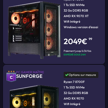
1 To SSD NVMe
32 Go DDR5 RGB
AMD RX 9070 XT
Wifi Intégré
Windows version d'essai
2049€
99
Paiement jusqu'à 36 fois
EXPÉDIÉ SOUS 24H
PC GAMER MAÎTRE
Options sur mesure
SUNFORGE
Ryzen 7 8700F
1 To SSD NVMe
32 Go DDR5 RGB
AMD RX 9070
Wifi Intégré