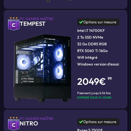
PC GAMER MAÎTRE
Options sur mesure
TEMPEST
Intel i7 14700KF
2 To SSD NVMe
32 Go DDR5 RGB
RTX 5060 Ti 16Go
Wifi Intégré
Windows version d'essai
2049€
99
Paiement jusqu'à 36 fois
EXPÉDIÉ SOUS 10 JOURS
PC GAMER MAÎTRE
Options sur mesure
NITRO
Ryzen 5 7500F