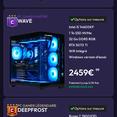
PC GAMER MAÎTRE
Options sur mesure
WAVE
Intel i5 14600KF
1 To SSD NVMe
32 Go DDR5 RGB
RTX 5070 Ti
Wifi Intégré
Windows version d'essai
2459€
99
Paiement jusqu'à 36 fois
EXPÉDIÉ SOUS 24H
PC GAMER LÉGENDAIRE
Options sur mesure
DEEPFROST
Ryzen 7 7800X3D