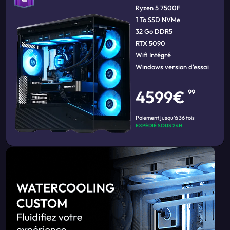
Ryzen 5 7500F
1 To SSD NVMe
32 Go DDR5
RTX 5090
Wifi Intégré
Windows version d'essai
4599€
99
Paiement jusqu'à 36 fois
EXPÉDIÉ SOUS 24H