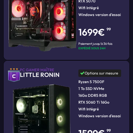
RTX 5070
Wifi Intégré
Windows version d'essai
1699€
99
Paiement jusqu'à 36 fois
EXPÉDIÉ SOUS 24H
PC GAMER MAÎTRE
Options sur mesure
LITTLE RONIN
Ryzen 5 7500F
1 To SSD NVMe
16Go DDR5 RGB
RTX 5060 Ti 16Go
Wifi Intégré
Windows version d'essai
99