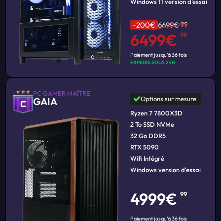
Windows 11 version d'essai
-200€
6699€
99
6499€
99
Paiement jusqu'à 36 fois
EXPÉDIÉ SOUS 24H
PC GAMER MAÎTRE
Options sur mesure
GAIA
Ryzen 7 7800X3D
2 To SSD NVMe
32 Go DDR5
RTX 5090
Wifi Intégré
Windows version d'essai
4999€
99
Paiement jusqu'à 36 fois