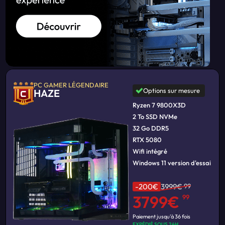
PC GAMER LÉGENDAIRE
Options sur mesure
HAZE
Ryzen 7 9800X3D
2 To SSD NVMe
32 Go DDR5
RTX 5080
Wifi intégré
Windows 11 version d'essai
-200€
3999€
99
3799€
99
Paiement jusqu'à 36 fois
EXPÉDIÉ SOUS 24H