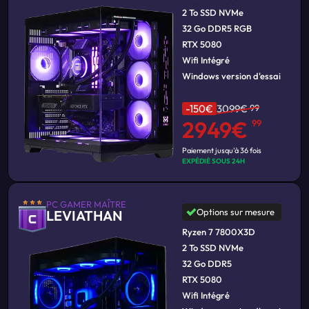
2 To SSD NVMe
32 Go DDR5 RGB
RTX 5080
Wifi Intégré
Windows version d'essai
-150€
3099€
99
2949€
99
Paiement jusqu'à 36 fois
EXPÉDIÉ SOUS 24H
PC GAMER MAÎTRE
Options sur mesure
LEVIATHAN
Ryzen 7 7800X3D
2 To SSD NVMe
32 Go DDR5
RTX 5080
Wifi Intégré