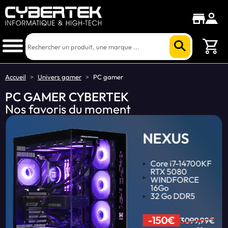
Accueil
>
Univers gamer
>
PC gamer
PC GAMER CYBERTEK
Nos favoris du moment
NEXUS
Core i7-14700KF
RTX 5080
WINDFORCE
16Go
32 Go DDR5
-150€
3099,99€