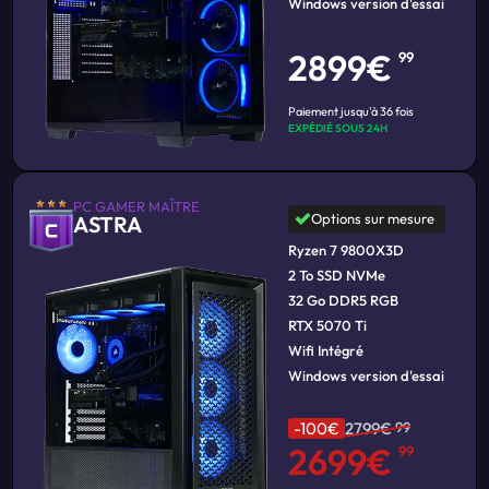
Windows version d'essai
2899€
99
Paiement jusqu'à 36 fois
EXPÉDIÉ SOUS 24H
PC GAMER MAÎTRE
Options sur mesure
ASTRA
Ryzen 7 9800X3D
2 To SSD NVMe
32 Go DDR5 RGB
RTX 5070 Ti
Wifi Intégré
Windows version d'essai
-100€
2799€
99
2699€
99