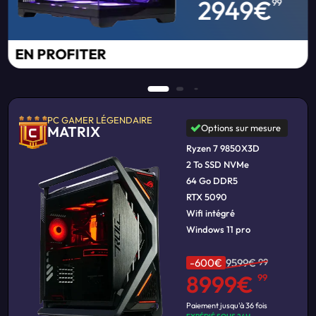
2949€
99
EN PROFITER
PC GAMER LÉGENDAIRE
Options sur mesure
MATRIX
Ryzen 7 9850X3D
2 To SSD NVMe
64 Go DDR5
RTX 5090
Wifi intégré
Windows 11 pro
-600€
9599€
99
8999€
99
Paiement jusqu'à 36 fois