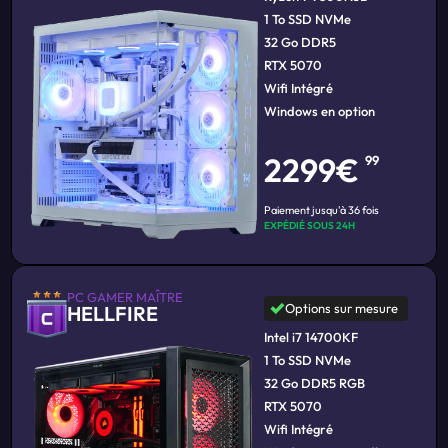
1 To SSD NVMe
32 Go DDR5
RTX 5070
Wifi Intégré
Windows en option
2299€
99
Paiement jusqu'à 36 fois
EXPÉDIÉ SOUS 24H
PC GAMER MAÎTRE
Options sur mesure
HELLFIRE
Intel i7 14700KF
1 To SSD NVMe
32 Go DDR5 RGB
RTX 5070
Wifi Intégré