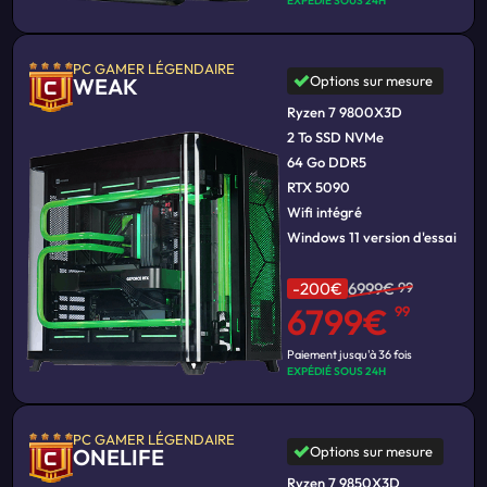
EXPÉDIÉ SOUS 24H
PC GAMER LÉGENDAIRE
Options sur mesure
WEAK
Ryzen 7 9800X3D
2 To SSD NVMe
64 Go DDR5
RTX 5090
Wifi intégré
Windows 11 version d'essai
-200€
6999€
99
6799€
99
Paiement jusqu'à 36 fois
EXPÉDIÉ SOUS 24H
PC GAMER LÉGENDAIRE
Options sur mesure
ONELIFE
Ryzen 7 9850X3D