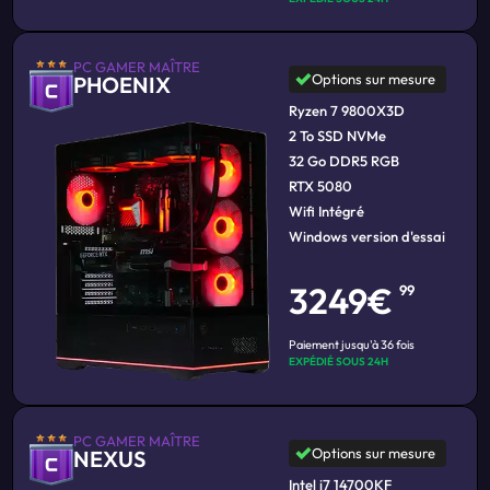
PC GAMER MAÎTRE
Options sur mesure
PHOENIX
Ryzen 7 9800X3D
2 To SSD NVMe
32 Go DDR5 RGB
RTX 5080
Wifi Intégré
Windows version d'essai
3249€
99
Paiement jusqu'à 36 fois
EXPÉDIÉ SOUS 24H
PC GAMER MAÎTRE
Options sur mesure
NEXUS
Intel i7 14700KF