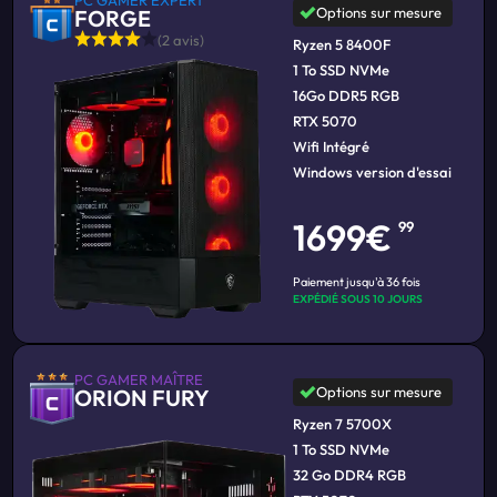
PC GAMER EXPERT
Options sur mesure
FORGE
(2 avis)
Ryzen 5 8400F
1 To SSD NVMe
16Go DDR5 RGB
RTX 5070
Wifi Intégré
Windows version d'essai
1699€
99
Paiement jusqu'à 36 fois
EXPÉDIÉ SOUS 10 JOURS
PC GAMER MAÎTRE
Options sur mesure
ORION FURY
Ryzen 7 5700X
1 To SSD NVMe
32 Go DDR4 RGB