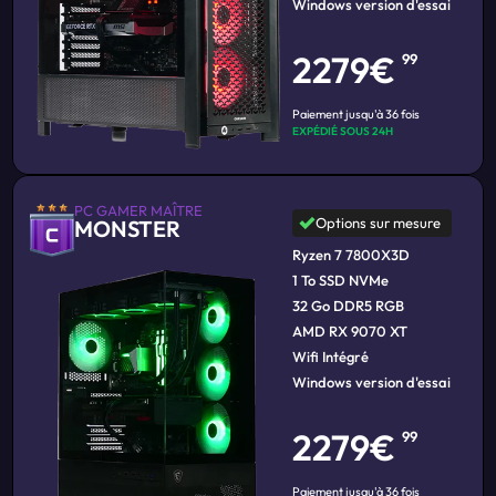
Windows version d'essai
2279€
99
Paiement jusqu'à 36 fois
EXPÉDIÉ SOUS 24H
PC GAMER MAÎTRE
Options sur mesure
MONSTER
Ryzen 7 7800X3D
1 To SSD NVMe
32 Go DDR5 RGB
AMD RX 9070 XT
Wifi Intégré
Windows version d'essai
2279€
99
Paiement jusqu'à 36 fois