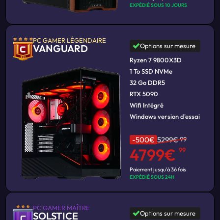
EXPÉDIÉ SOUS 10 JOURS
PC GAMER LÉGENDAIRE
Options sur mesure
VANGUARD
Ryzen 7 9800X3D
1 To SSD NVMe
32 Go DDR5
RTX 5090
Wifi Intégré
Windows version d'essai
-500€
5299€
99
4799€
99
Paiement jusqu'à 36 fois
EXPÉDIÉ SOUS 24H
PC GAMER MAÎTRE
Options sur mesure
SOLSTICE